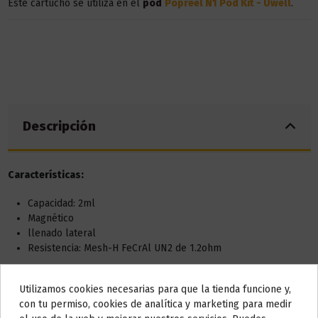
Este cartucho se utiliza en el
pod
Popreel N1 Pod Kit - Uwell
.
Descripción
Características:
Capacidad: 2ml
Magnético
llenado lateral
Resistencia: Mesh-H FeCrAl UN2 de 1.2ohm
Utilizamos cookies necesarias para que la tienda funcione y,
Detalles del producto
Do not show again.
con tu permiso, cookies de analítica y marketing para medir