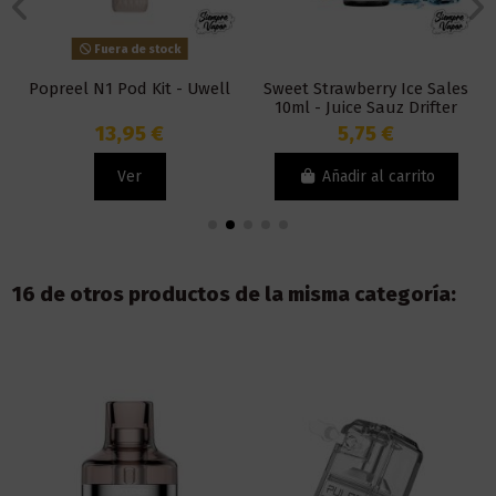
Fuera de stock
Popreel N1 Pod Kit - Uwell
Sweet Strawberry Ice Sales
10ml - Juice Sauz Drifter
Bar
13,95 €
5,75 €
Ver
Añadir al carrito
16 de otros productos de la misma categoría: