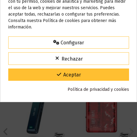
con tu permiso, cookies de analítica y marketing para medir
Detalles del producto
el uso de la web y mejorar nuestros servicios. Puedes
AVISO IMPORTANTE
aceptar todas, rechazarlas o configurar tus preferencias.
Nos tomamos unos días
Consulta nuestra Política de cookies para obtener más
Reseñas (0)
información.
Todos los pedidos realizados desde el
24 de julio hasta el 10 de
agosto
comenzarán a enviarse a partir del
martes 11 de agosto
.
Configurar
15% de descuento
Para agradecerte la espera durante estos días.
También puede que te guste
Rechazar
VACACIONES15
Código:
Gracias por tu paciencia y por seguir confiando en nosotros.
Aceptar
Política de privacidad y cookies