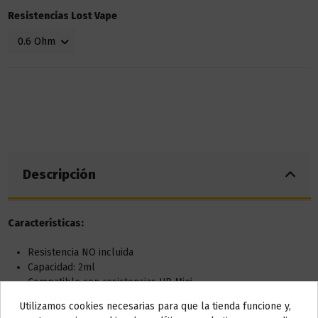
Resistencias Lost Vape
Descripción
Características:
Resistencia NO incluida
Capacidad: 2ml
Compatible con resistencias UB Mini
Utilizamos cookies necesarias para que la tienda funcione y,
Do not show again.