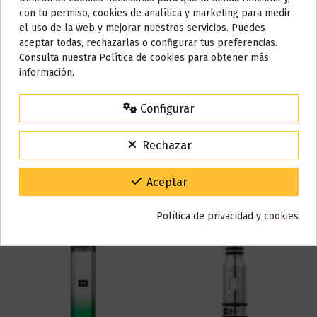
Do not show again.
con tu permiso, cookies de analítica y marketing para medir
el uso de la web y mejorar nuestros servicios. Puedes
AVISO IMPORTANTE
aceptar todas, rechazarlas o configurar tus preferencias.
Detalles del producto
Nos tomamos unos días
Consulta nuestra Política de cookies para obtener más
información.
Todos los pedidos realizados desde el
24 de julio hasta el 10 de
agosto
comenzarán a enviarse a partir del
martes 11 de agosto
.
Reseñas (0)
Configurar
15% de descuento
Para agradecerte la espera durante estos días.
Rechazar
VACACIONES15
Código:
También puede que te guste
Gracias por tu paciencia y por seguir confiando en nosotros.
Aceptar
Política de privacidad y cookies