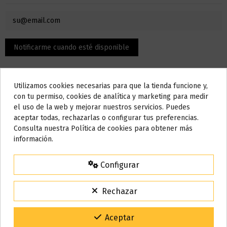
Utilizamos cookies necesarias para que la tienda funcione y,
Do not show again.
con tu permiso, cookies de analítica y marketing para medir
el uso de la web y mejorar nuestros servicios. Puedes
AVISO IMPORTANTE
aceptar todas, rechazarlas o configurar tus preferencias.
Nos tomamos unos días
Consulta nuestra Política de cookies para obtener más
Descripción
información.
Todos los pedidos realizados desde el
24 de julio hasta el 10 de
agosto
comenzarán a enviarse a partir del
martes 11 de agosto
.
Configurar
Características:
15% de descuento
Para agradecerte la espera durante estos días.
Resistencia Full Ni80 dual
Rechazar
VACACIONES15
Código:
Resistencia de 0.11 ohm dual
Gracias por tu paciencia y por seguir confiando en nosotros.
Aceptar