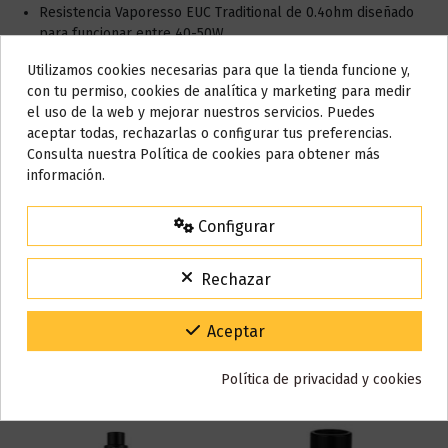
Resistencia Vaporesso EUC Traditional de 0.4ohm diseñado
para funcionar entre 40-50W
Resistencia Vaporesso EUC Traditional de 0.3ohm diseñado
Utilizamos cookies necesarias para que la tienda funcione y,
para funcionar entre 35-40W
Do not show again.
con tu permiso, cookies de analítica y marketing para medir
Pack de 5 unidades
el uso de la web y mejorar nuestros servicios. Puedes
AVISO IMPORTANTE
aceptar todas, rechazarlas o configurar tus preferencias.
Nos tomamos unos días
Consulta nuestra Política de cookies para obtener más
Detalles del producto
información.
Todos los pedidos realizados desde el
24 de julio hasta el 10 de
agosto
comenzarán a enviarse a partir del
martes 11 de agosto
.
Configurar
Reseñas (0)
15% de descuento
Para agradecerte la espera durante estos días.
Rechazar
VACACIONES15
Código:
Gracias por tu paciencia y por seguir confiando en nosotros.
Aceptar
También puede que te guste
Política de privacidad y cookies