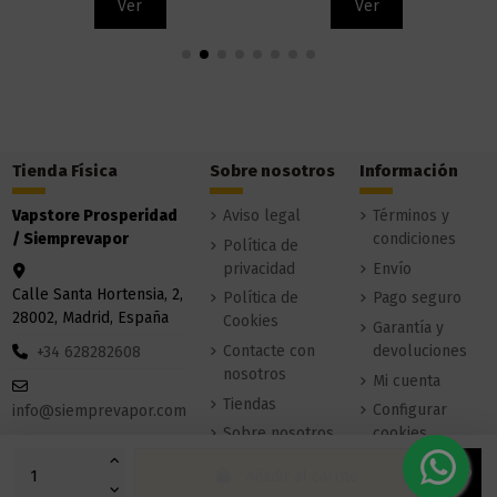
Ver
Ver
Tienda Física
Sobre nosotros
Información
Vapstore Prosperidad
Aviso legal
Términos y
/ Siemprevapor
condiciones
Política de
privacidad
Envío
Calle Santa Hortensia, 2,
Política de
Pago seguro
28002, Madrid, España
Cookies
Garantía y
Contacte con
devoluciones
+34 628282608
nosotros
Mi cuenta
Tiendas
Configurar
info@siemprevapor.com
Sobre nosotros
cookies
Añadir al carrito