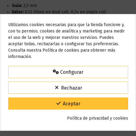
Guía:
2,5 mm
Valor:
0.12 Ohms en dual coil, 0,24 en single coil.
Medidas
: Full Ni80
Utilizamos cookies necesarias para que la tienda funcione y,
Dispositivos recomendados:
Recomendadas para
Do not show again.
con tu permiso, cookies de analítica y marketing para medir
mecánicos y electrónicos.
el uso de la web y mejorar nuestros servicios. Puedes
Pack de 2 resistencias.
AVISO IMPORTANTE
aceptar todas, rechazarlas o configurar tus preferencias.
Incluye: Algodón, wraps 18650, y manual.
Nos tomamos unos días
Consulta nuestra Política de cookies para obtener más
información.
Todos los pedidos realizados desde el
24 de julio hasta el 10 de
Detalles del producto
agosto
comenzarán a enviarse a partir del
martes 11 de agosto
.
Configurar
15% de descuento
Para agradecerte la espera durante estos días.
Reseñas (0)
Rechazar
VACACIONES15
Código:
Gracias por tu paciencia y por seguir confiando en nosotros.
Aceptar
También puede que te guste
Política de privacidad y cookies