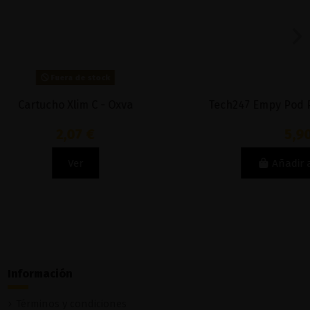
Oxva
Tech247 Empy Pod Pack 2 uds - Smok
5,90 €
Añadir al carrito
Información
Términos y condiciones