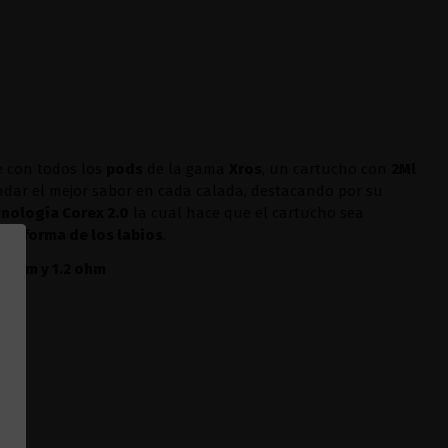
 con todos los
pods
de la gama
Xros
, un cartucho con
2Ml
ndar el mejor sabor en cada calada, destacando por su
cnología Corex 2.0
la cual hace que el cartucho sea
 la forma de los labios
.
0 ohm y 1.2 ohm