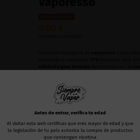
Vaporesso
Fuera de stock
0,00 €
Impuestos incluidos
Cartucho recargable de
vaporesso
compatible
amoldado a normativa
TPD
diseñado para bri
calidad y gran drenaje
, destacando por la
te
resistente a las
fugas y la boquilla diseñada a
Resistencias de
0.4 ohm
,
0.6 ohm, 0.8ohm, 1.
Resistencias Vaporesso
Antes de entrar, verifica tu edad
Al visitar esta web certificas que eres mayor de edad y que
Añadir al carrito
la legislación de tu país autoriza la compra de productos
que contengan nicotina