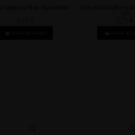
Alpaca Salts
Sales Blue Raspberry Ice Summit 10ml -
Yeti
5,71 €
to
Añadir al carrito