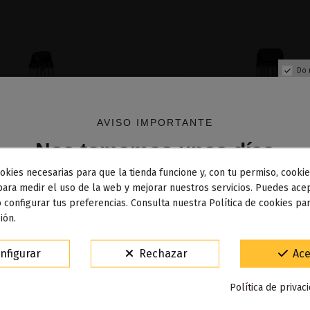
Do 
AVISO IMPORTANTE
Nos tomamos unos días
okies necesarias para que la tienda funcione y, con tu permiso, cookie
dos los pedidos realizados desde el
24 de julio hasta el 10
para medir el uso de la web y mejorar nuestros servicios. Puedes acep
 configurar tus preferencias. Consulta nuestra Política de cookies pa
osto
comenzarán a enviarse a partir del
martes 11 de agos
ión.
200mah Pod Kit - Vaporesso
Xros 4 Mini 1000 mAh Pod Ki
15% de descuento
nfigurar
Rechazar
Ace
28,50 €
Para agradecerte la espera durante estos días.
17,90 €
Política de privac
VACACIONES15
Código: