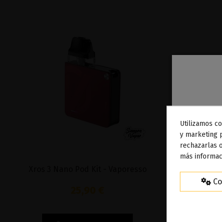
Utilizamos co
To
y marketing 
rechazarlas o
ag
más informac
Xros 3 Nano Pod Kit - Vaporesso
Xros Pro 1
Co
25,90 €