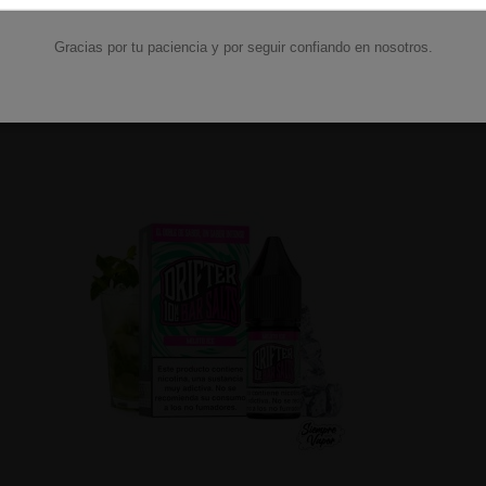
Añadir al carrito
Añadir al carri
Gracias por tu paciencia y por seguir confiando en nosotros.
mbién compraron: