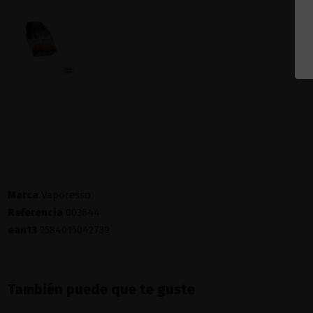
Marca
Vaporesso
Referencia
003644
ean13
2584015042739
También puede que te guste