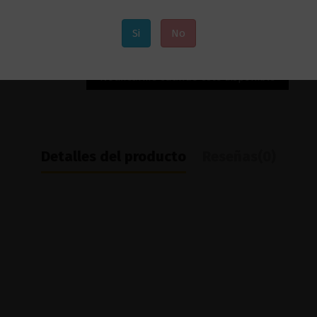
Si
No
Detalles del producto
Reseñas
(0)