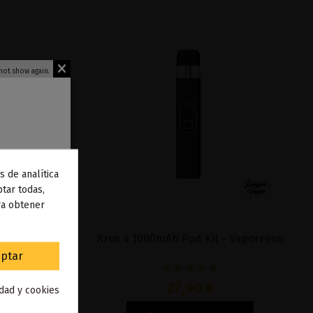
not show again.
s de analítica
 de
tar todas,
ra obtener
to
.
t - Vaporesso
Xros 4 1000mAh Pod Kit - Vaporesso
ptar
27,90 €
idad y cookies