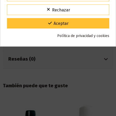
15% de descuento
2️⃣ Si lo deseas, añade la cantidad de nicotina que prefieras.
Para agradecerte la espera durante estos días.
3️⃣ Agita bien para asegurar una mezcla uniforme de todos los
Rechazar
VACACIONES15
Código:
ingredientes.
4️⃣ Deja reposar el líquido durante el tiempo recomendado para
Gracias por tu paciencia y por seguir confiando en nosotros.
Aceptar
obtener el mejor sabor.
Política de privacidad y cookies
Detalles del producto
Reseñas (0)
También puede que te guste