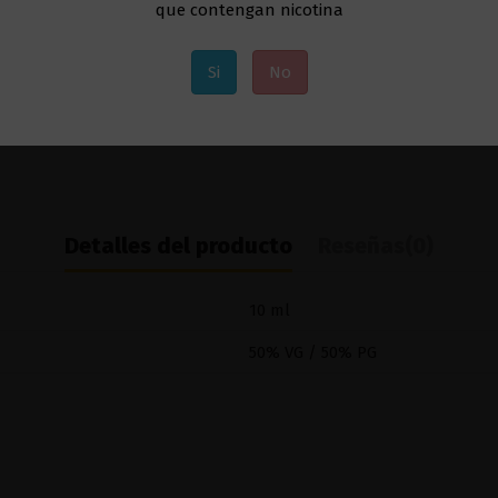
que contengan nicotina
Si
No
Detalles del producto
Reseñas
(0)
10 ml
50% VG / 50% PG