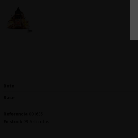
Bote
Base
Referencia
001635
En stock
99 Artículos