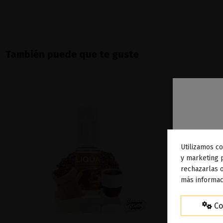
También puede que te guste
Utilizamos co
To
y marketing 
rechazarlas o
ag
más informac
Co