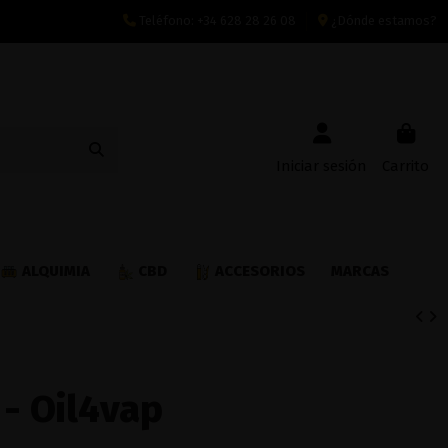
Teléfono:
+34 628 28 26 08
¿Dónde estamos?
Iniciar sesión
Carrito
ALQUIMIA
CBD
ACCESORIOS
MARCAS
 - Oil4vap