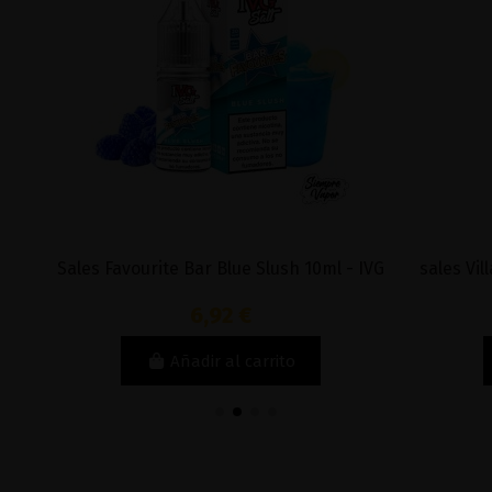
ite Bar Blue Slush 10ml - IVG
sales Villa Maria 10ml - Mont
6,92 €
6,32 €
Añadir al carrito
Añadir al carri