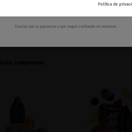
Política de privac
VACACIONES15
Código:
fé Salts 10ML – Kings Crest
Xros 3 1000mAh Pod Kit -
6,77 €
27,90 €
Gracias por tu paciencia y por seguir confiando en nosotros.
Añadir al carrito
Añadir al carri
mbién compraron: