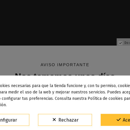
Do 
AVISO IMPORTANTE
Nos tomamos unos días
okies necesarias para que la tienda funcione y, con tu permiso, cookie
dos los pedidos realizados desde el
24 de julio hasta el 10
para medir el uso de la web y mejorar nuestros servicios. Puedes acep
 configurar tus preferencias. Consulta nuestra Política de cookies pa
osto
comenzarán a enviarse a partir del
martes 11 de agos
ión.
15% de descuento
nfigurar
Rechazar
Ace
Para agradecerte la espera durante estos días.