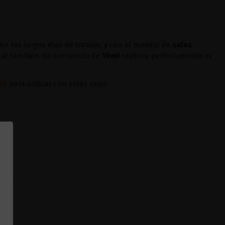
n los largos días de trabajo, y con el modelo de
sales
ear también. Su contenido de
10ml
captura perfectamente el
so
para utilizar con estas sales.