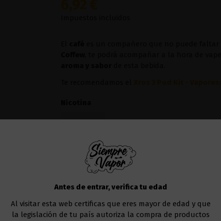
6,92 €
Impuestos incluidos
El
café
es un compañero que no puede faltar e
Coffew
, te podrá acompañar a la hora de vap
aroma y sabor
de esta bebida.
Te recomendamos el
Xros 3 Pod Kit - Vapores
Nicotina
Añadir al carrito
Antes de entrar, verifica tu edad
Al visitar esta web certificas que eres mayor de edad y que
la legislación de tu país autoriza la compra de productos