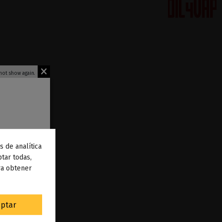
not show again.
s de analítica
 de
tar todas,
ra obtener
to
.
ptar