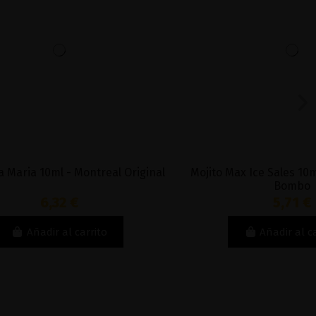
real Original
Mojito Max Ice Sales 10ml - Bar Juice by
Bombo
5,71 €
to
Añadir al carrito