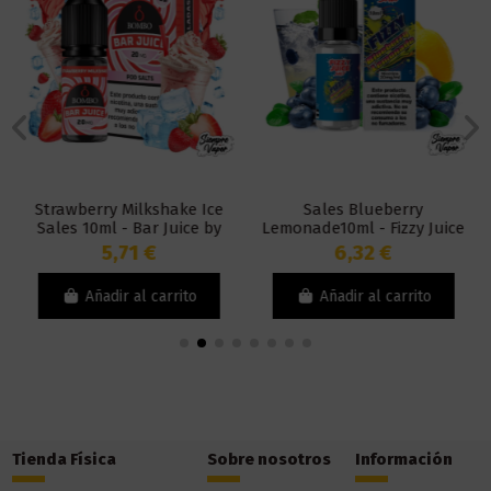
Strawberry Milkshake Ice
Sales Blueberry
Sales 10ml - Bar Juice by
Lemonade10ml - Fizzy Juice
Bombo
5,71 €
6,32 €
Añadir al carrito
Añadir al carrito
Tienda Física
Sobre nosotros
Información