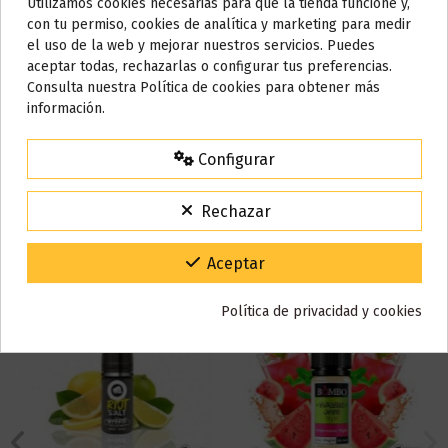
Utilizamos cookies necesarias para que la tienda funcione y,
Referencia
001754
Do not show again.
con tu permiso, cookies de analítica y marketing para medir
En stock
98 Artículos
el uso de la web y mejorar nuestros servicios. Puedes
AVISO IMPORTANTE
aceptar todas, rechazarlas o configurar tus preferencias.
Nos tomamos unos días
Consulta nuestra Política de cookies para obtener más
Reseñas (0)
información.
Todos los pedidos realizados desde el
24 de julio hasta el 10 de
agosto
comenzarán a enviarse a partir del
martes 11 de agosto
.
Configurar
15% de descuento
Para agradecerte la espera durante estos días.
También puede que te guste
Rechazar
VACACIONES15
Código:
Gracias por tu paciencia y por seguir confiando en nosotros.
Aceptar
Política de privacidad y cookies