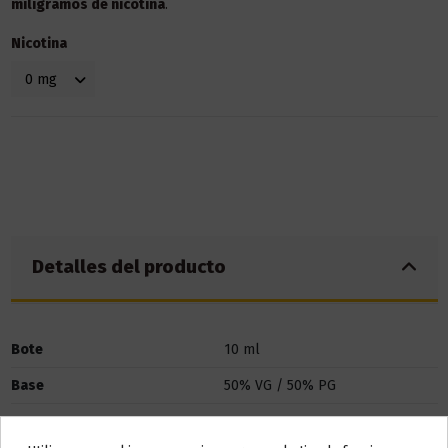
miligramos de nicotina
.
Nicotina
Detalles del producto
Bote
10 ml
Base
50% VG / 50% PG
Marca
Babel