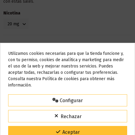
con estas sales.
Nicotina
Utilizamos cookies necesarias para que la tienda funcione y,
Do not show again.
con tu permiso, cookies de analítica y marketing para medir
el uso de la web y mejorar nuestros servicios. Puedes
AVISO IMPORTANTE
aceptar todas, rechazarlas o configurar tus preferencias.
Nos tomamos unos días
Consulta nuestra Política de cookies para obtener más
Detalles del producto
información.
Todos los pedidos realizados desde el
24 de julio hasta el 10 de
agosto
comenzarán a enviarse a partir del
martes 11 de agosto
.
Configurar
Bote
10 ml
15% de descuento
Para agradecerte la espera durante estos días.
Rechazar
Base
50% VG / 50% PG
VACACIONES15
Código:
Marca
Milkshakes
Gracias por tu paciencia y por seguir confiando en nosotros.
Aceptar