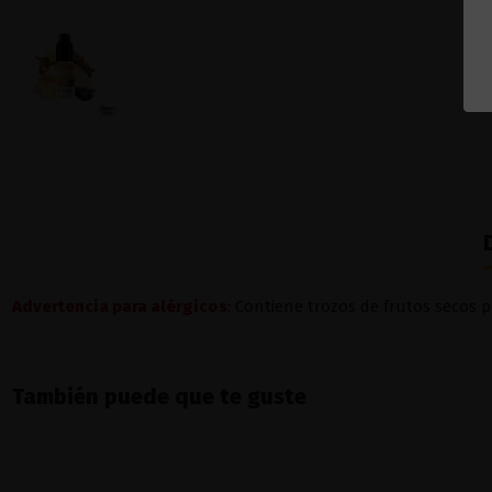
Advertencia para alérgicos
: Contiene trozos de frutos secos 
También puede que te guste