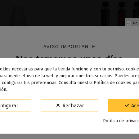
Do 
AVISO IMPORTANTE
Nos tomamos unos días
okies necesarias para que la tienda funcione y, con tu permiso, cookie
dos los pedidos realizados desde el
24 de julio hasta el 10
para medir el uso de la web y mejorar nuestros servicios. Puedes acep
Fuera de stock
 configurar tus preferencias. Consulta nuestra Política de cookies pa
osto
comenzarán a enviarse a partir del
martes 11 de agos
nilla 10ML - Vap Fip
Vinci Air Pod Kit - V
ión.
5,82 €
24,90 €
15% de descuento
nfigurar
Rechazar
Ace
Para agradecerte la espera durante estos días.
Añadir al carrito
Ver
Política de privac
VACACIONES15
Código: