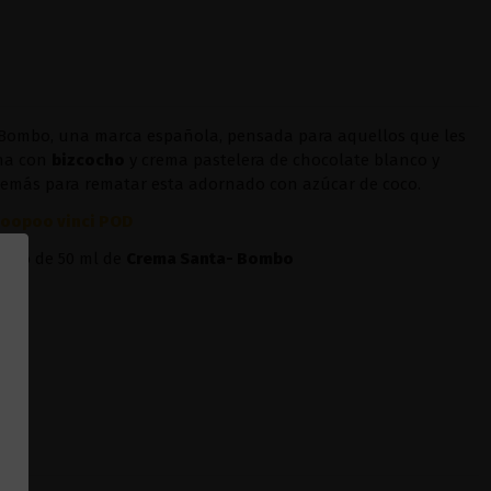
a Bombo, una marca española, pensada para aquellos que les
cha con
bizcocho
y crema pastelera de chocolate blanco y
emás para rematar esta adornado con azúcar de coco.
oopoo vinci POD
quido de 50 ml de
Crema Santa- Bombo