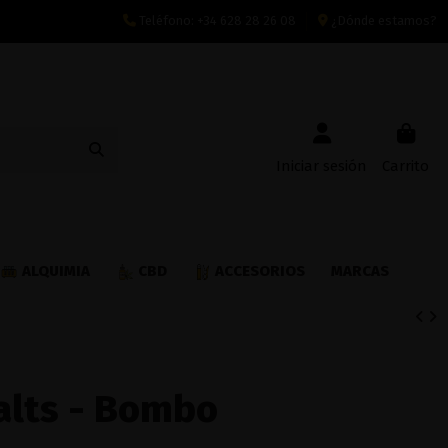
Teléfono:
+34 628 28 26 08
¿Dónde estamos?
Iniciar sesión
Carrito
ALQUIMIA
CBD
ACCESORIOS
MARCAS
alts - Bombo