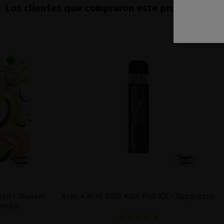
Los clientes que compraron este producto ta
Xros 4 Mini 1000 mAh Pod Kit - Vaporesso
Cartucho Ca