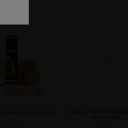
ries - Drops
Master Custard Pastry Masters Sales
10ml - Bombo
6,32 €