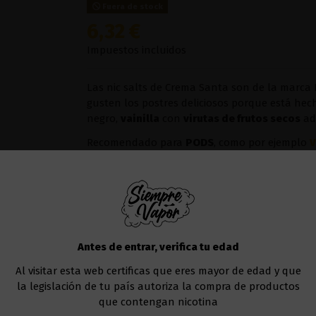
Fuera de stock
6,32 €
Impuestos incluidos
Las nic salts de Crema Santa son de la marc
gusten los postres deliciosos porque está he
negro,
vainilla
con
virutas de frutos secos
ad
Recomendado para
PODS
, como por ejemplo
V
También existe la posibilidad de comprar el lí
Nicotina
Antes de entrar, verifica tu edad
Añadir al carrito
Al visitar esta web certificas que eres mayor de edad y que
la legislación de tu país autoriza la compra de productos
que contengan nicotina