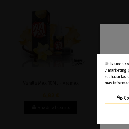
Utilizamos co
To
y marketing 
rechazarlas o
ag
Vanilla Max 10ML - Aramax
Vai
más informac
6,82 €
Co
Añadir al carrito