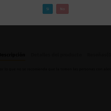
Si
No
Descripción
Detalles del producto
Reseñas
(0
por lo que no se recomienda que la tomen las personas con alerg