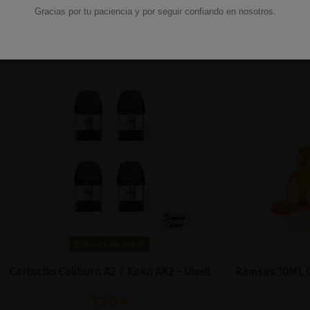
mbién compraron:
Gracias por tu paciencia y por seguir confiando en nosotros.
Fuera de stock
liburn A2 / Koko AK2 - Uwell
Ramses 10ML Conquerors Se
3,50 €
6,77 €