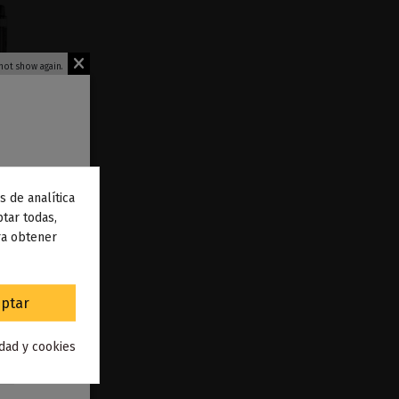
not show again.
s de analítica
 de
tar todas,
ra obtener
to
.
oopoo
ptar
idad y cookies