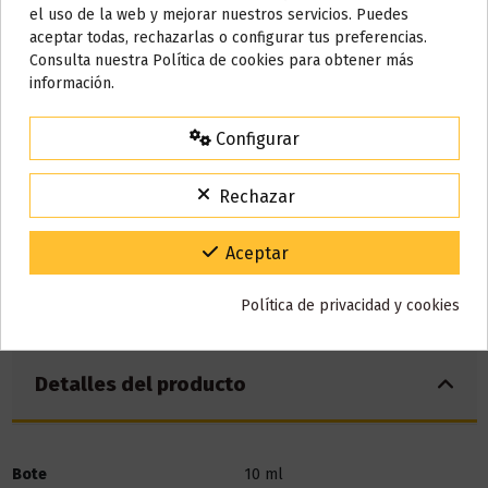
el uso de la web y mejorar nuestros servicios. Puedes
Nicotina
AVISO IMPORTANTE
aceptar todas, rechazarlas o configurar tus preferencias.
Nos tomamos unos días
Consulta nuestra Política de cookies para obtener más
información.
Todos los pedidos realizados desde el
24 de julio hasta el 10 de
agosto
comenzarán a enviarse a partir del
martes 11 de agosto
.
Configurar
15% de descuento
Para agradecerte la espera durante estos días.
Rechazar
VACACIONES15
Código:
Gracias por tu paciencia y por seguir confiando en nosotros.
Aceptar
Política de privacidad y cookies
Detalles del producto
Bote
10 ml