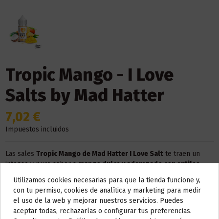
Tropic Mango - I Love
Salts by Mad Hatter
7,02 €
Impuestos incluidos
Las sales
Tropic Mango de Mad Hatter I Love Salt
te traen un
intenso y puro sabor a
mango dulce y aderezado con sutiles
toques de piña y
coco
. Un regusto tropical que te trasladará al
Utilizamos cookies necesarias para que la tienda funcione y,
paraíso.
Do not show again.
con tu permiso, cookies de analítica y marketing para medir
Recomendado para
PODS
,
por ejemplo el
Koko Prime de Uwell
el uso de la web y mejorar nuestros servicios. Puedes
AVISO IMPORTANTE
aceptar todas, rechazarlas o configurar tus preferencias.