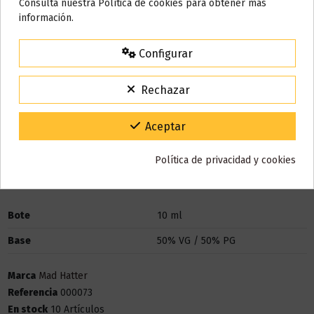
Nos tomamos unos días
Nicotina
Consulta nuestra Política de cookies para obtener más
información.
Todos los pedidos realizados desde el
24 de julio hasta el 10 de
agosto
comenzarán a enviarse a partir del
martes 11 de agosto
.
Configurar
15% de descuento
Para agradecerte la espera durante estos días.
Rechazar
VACACIONES15
Código:
Gracias por tu paciencia y por seguir confiando en nosotros.
Aceptar
Detalles del producto
Política de privacidad y cookies
Bote
10 ml
Base
50% VG / 50% PG
Marca
Mad Hatter
Referencia
000073
En stock
10 Artículos