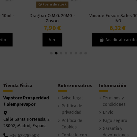
Fuera de stock
Dragbar O.M.G. 20MG -
Vimade Fusion Sales 10ml -
Zovoo
IVG
7,90 €
6,32 €
Ver
Añadir al carrito
Tienda Física
Sobre nosotros
Información
Vapstore Prosperidad
Aviso legal
Términos y
/ Siemprevapor
condiciones
Política de
privacidad
Envío
Calle Santa Hortensia, 2,
Política de
Pago seguro
28002, Madrid, España
Cookies
Garantía y
Contacte con
devoluciones
+34 628282608