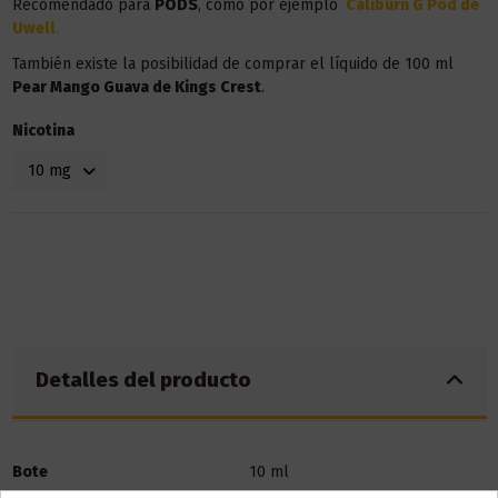
Recomendado para
PODS
, como por ejemplo
Caliburn G Pod de
Uwell
.
También existe la posibilidad de comprar el líquido de 100 ml
Pear Mango Guava de Kings Crest
.
Nicotina
Detalles del producto
Bote
10 ml