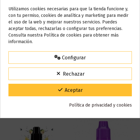
Base
50% VG / 50% PG
Utilizamos cookies necesarias para que la tienda funcione y,
Do not show again.
con tu permiso, cookies de analítica y marketing para medir
Marca
Kings Crest
el uso de la web y mejorar nuestros servicios. Puedes
Referencia
000721
AVISO IMPORTANTE
aceptar todas, rechazarlas o configurar tus preferencias.
Nos tomamos unos días
En stock
7 Artículos
Consulta nuestra Política de cookies para obtener más
información.
ean13
9352881498126
Todos los pedidos realizados desde el
24 de julio hasta el 10 de
agosto
comenzarán a enviarse a partir del
martes 11 de agosto
.
Configurar
Reseñas (0)
15% de descuento
Para agradecerte la espera durante estos días.
Rechazar
VACACIONES15
Código:
Gracias por tu paciencia y por seguir confiando en nosotros.
Aceptar
También puede que te guste
Política de privacidad y cookies