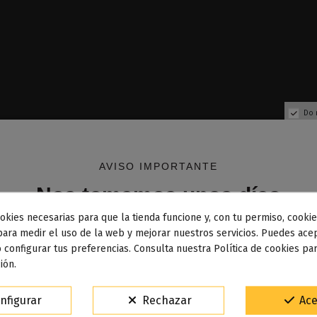
Do 
AVISO IMPORTANTE
Nos tomamos unos días
okies necesarias para que la tienda funcione y, con tu permiso, cookie
dos los pedidos realizados desde el
24 de julio hasta el 10
para medir el uso de la web y mejorar nuestros servicios. Puedes acep
 configurar tus preferencias. Consulta nuestra Política de cookies pa
osto
comenzarán a enviarse a partir del
martes 11 de agos
ión.
15% de descuento
Fuera de stock
Fuera de stock
nfigurar
Rechazar
Ace