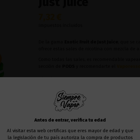
Just Juice
7,32 €
Impuestos incluidos
De la gama
Exotic Fruit de Just Juice
, que se c
ofrece estas sales de nicotina con mezcla de
Como todas las sales, es recomendable vapearl
sección de
POD
S
y recomendarte el
Vaporesso
Nicotina
Añadir al carrito
Antes de entrar, verifica tu edad
Al visitar esta web certificas que eres mayor de edad y que
la legislación de tu país autoriza la compra de productos