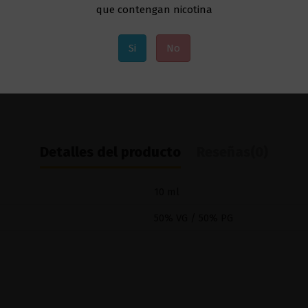
que contengan nicotina
Si
No
Detalles del producto
Reseñas
(0)
10 ml
50% VG / 50% PG