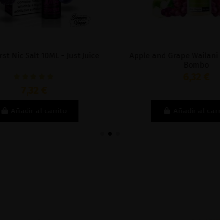
t Nic Salt 10ML - Just Juice
Apple and Grape Wailani S
Bombo
6,32 €
7,32 €
Añadir al carrito
Añadir al carri