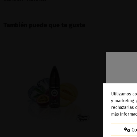
También puede que te guste
Utilizamos co
To
y marketing 
rechazarlas o
ag
más informac
Co