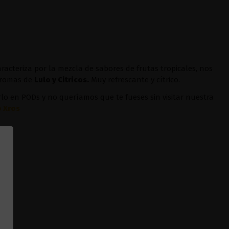
aracteriza por la mezcla de sabores de frutas tropicales, nos
 aromas de
Lulo y Citricos.
Muy refrescante y cítrico.
o en PODs y no queríamos que te fueses sin visitar nuestra
 Xros