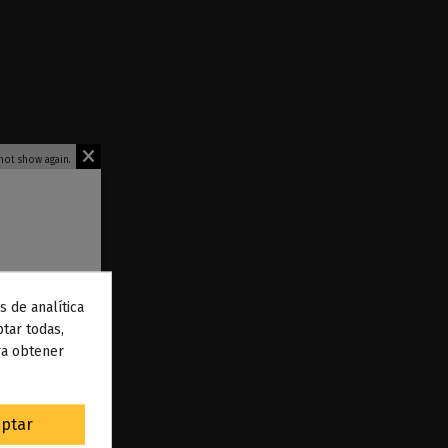
not show again.
s de analítica
 de
tar todas,
ra obtener
to
.
ptar