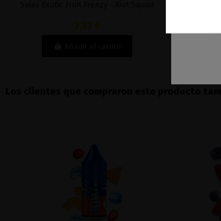
Sales Exotic Fruit Frenzy - Riot Squad
Ko
7,32 €
Añadir al carrito
Los clientes que compraron este producto ta