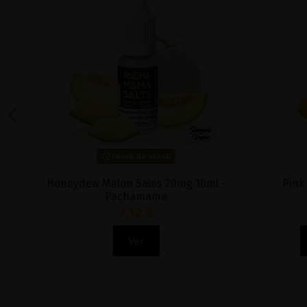
Fuera de stock
Honeydew Melon Sales 20mg 10ml -
Pink Le
Pachamama
7,12 €
Ver