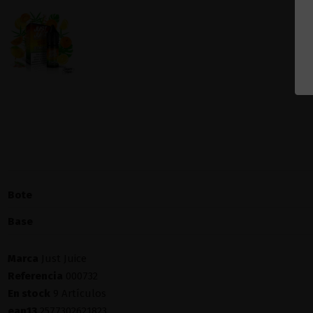
Bote
Base
Marca
Just Juice
Referencia
000732
En stock
9 Artículos
ean13
2577302621823