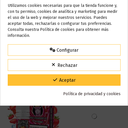
Utilizamos cookies necesarias para que la tienda funcione y,
Marca
Alpaca Salts
Do not show again.
con tu permiso, cookies de analítica y marketing para medir
Referencia
003636
el uso de la web y mejorar nuestros servicios. Puedes
En stock
100 Artículos
AVISO IMPORTANTE
aceptar todas, rechazarlas o configurar tus preferencias.
Nos tomamos unos días
Consulta nuestra Política de cookies para obtener más
información.
Reseñas (1)
Todos los pedidos realizados desde el
24 de julio hasta el 10 de
agosto
comenzarán a enviarse a partir del
martes 11 de agosto
.
Configurar
15% de descuento
Para agradecerte la espera durante estos días.
Rechazar
También puede que te guste
VACACIONES15
Código:
Gracias por tu paciencia y por seguir confiando en nosotros.
Aceptar
Política de privacidad y cookies