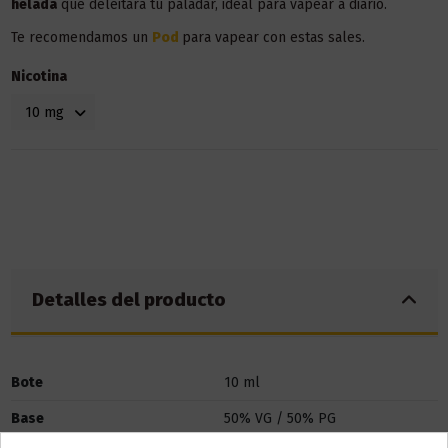
helada
que deleitará tu paladar, ideal para vapear a diario.
Te recomendamos un
Pod
para vapear con estas sales.
Nicotina
Detalles del producto
Bote
10 ml
Base
50% VG / 50% PG