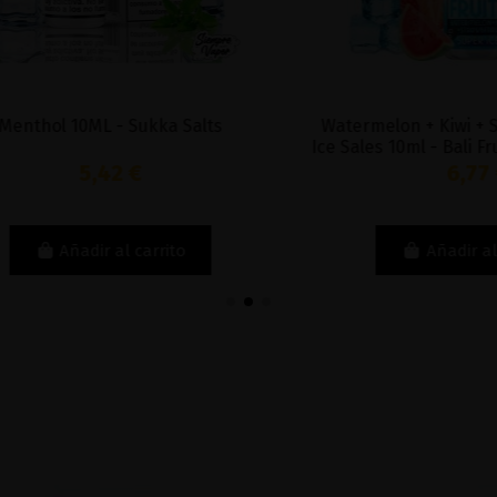
ol 10ML - Sukka Salts
Watermelon + Kiwi + Straw
Ice Sales 10ml - Bali Fruits 
5,42 €
6,77 €
Añadir al carrito
Añadir al carri