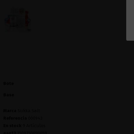
Bote
Base
Marca
Sukka Salt
Referencia
000943
En stock
9 Artículos
ean13
3509750090059