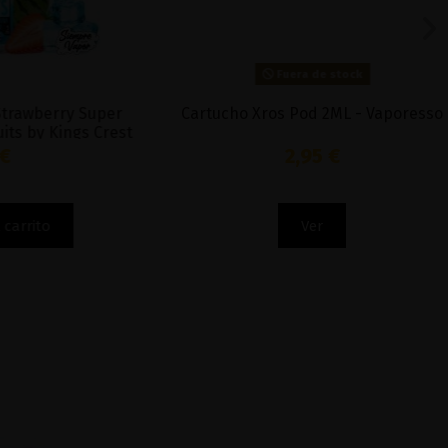
Fuera de stock
berry Super
Cartucho Xros Pod 2ML - Vaporesso
by Kings Crest
2,95 €
to
Ver