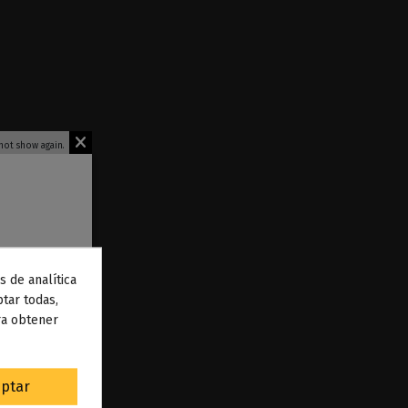
not show again.
s de analítica
 de
tar todas,
ra obtener
to
.
ptar