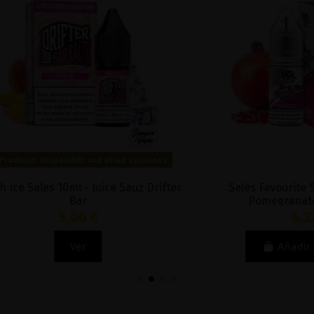
 disponible con otras opciones
les 10ml - Juice Sauz Drifter
Sales Favourite Sour R
Bar
Pomegranate 10ml -
5,00 €
6,32 €
Ver
Añadir al carri