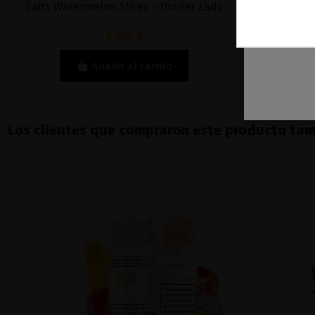
Salts Watermelon Slices - Dinner Lady
Watermel
7,82 €
Añadir al carrito
Los clientes que compraron este producto ta