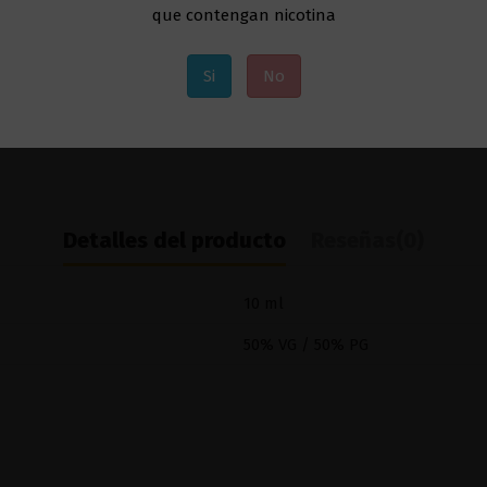
que contengan nicotina
Si
No
Detalles del producto
Reseñas
(0)
10 ml
50% VG / 50% PG