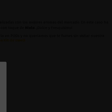
ealizadas con los mejores aromas del mercado. En este caso ha
con toque de
Hielo
. ¡Dulce y Fresquisimo!
o en PODs y no queríamos que te fueses sin visitar nuestra
e Kit de Uwell