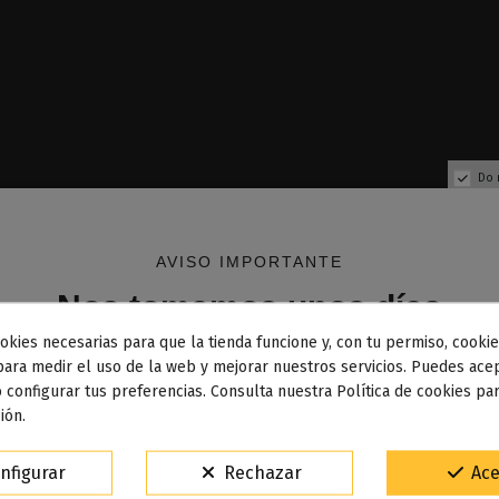
Do 
AVISO IMPORTANTE
Nos tomamos unos días
okies necesarias para que la tienda funcione y, con tu permiso, cookie
dos los pedidos realizados desde el
24 de julio hasta el 10
para medir el uso de la web y mejorar nuestros servicios. Puedes acep
 configurar tus preferencias. Consulta nuestra Política de cookies pa
osto
comenzarán a enviarse a partir del
martes 11 de agos
ión.
15% de descuento
nfigurar
Rechazar
Ace