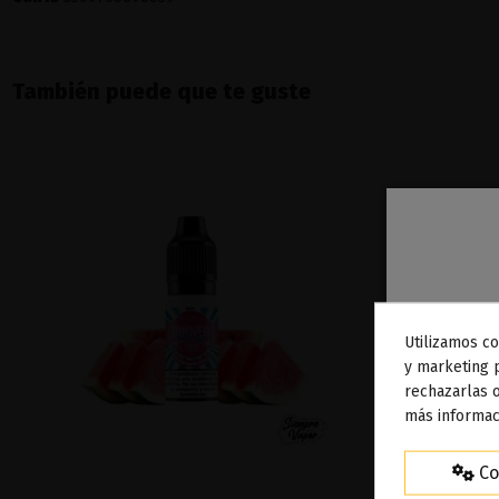
También puede que te guste
Utilizamos co
To
y marketing 
rechazarlas o
ag
más informac
Co