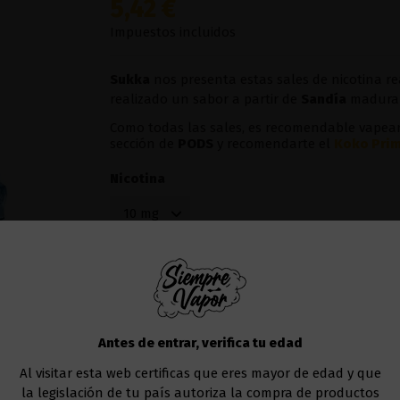
5,42 €
Impuestos incluidos
Sukka
nos presenta estas sales de nicotina r
realizado un sabor a partir de
Sandía
madura 
Como todas las sales, es recomendable vapearl
sección de
POD
S
y recomendarte el
Koko Prim
Nicotina
Añadir al carrito
Antes de entrar, verifica tu edad
Al visitar esta web certificas que eres mayor de edad y que
la legislación de tu país autoriza la compra de productos