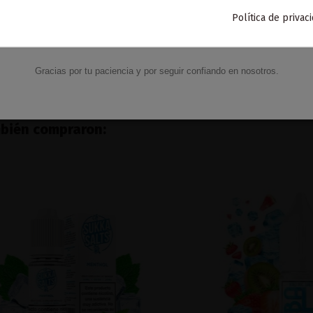
Para agradecerte la espera durante estos días.
on Salts 10ML - Anarchist
Política de privac
VACACIONES15
Código:
6,72 €
Añadir al carrito
Gracias por tu paciencia y por seguir confiando en nosotros.
mbién compraron: