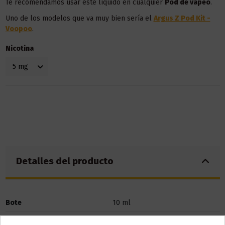
Te recomendamos usar este líquido en
cualquier
Pod de vapeo
.
Uno de los modelos que va muy bien sería el
Argus Z Pod Kit -
Voopoo
.
Nicotina
Detalles del producto
Bote
10 ml
Base
50% VG / 50% PG