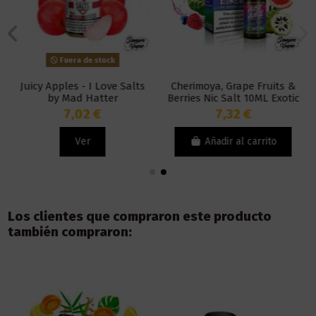
Fuera de stock
Juicy Apples - I Love Salts
Cherimoya, Grape Fruits &
by Mad Hatter
Berries Nic Salt 10ML Exotic
Fruit - Just Juice
7,02 €
7,32 €
Ver
Añadir al carrito
Los clientes que compraron este producto
también compraron: