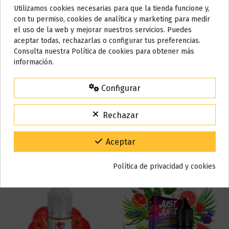
Utilizamos cookies necesarias para que la tienda funcione y,
Do not show again.
con tu permiso, cookies de analítica y marketing para medir
Marca
Bombo
el uso de la web y mejorar nuestros servicios. Puedes
Referencia
001528
AVISO IMPORTANTE
aceptar todas, rechazarlas o configurar tus preferencias.
En stock
99 Artículos
Nos tomamos unos días
Consulta nuestra Política de cookies para obtener más
información.
Todos los pedidos realizados desde el
24 de julio hasta el 10 de
agosto
comenzarán a enviarse a partir del
martes 11 de agosto
.
Reseñas (0)
Configurar
15% de descuento
Para agradecerte la espera durante estos días.
Rechazar
VACACIONES15
Código:
También puede que te guste
Gracias por tu paciencia y por seguir confiando en nosotros.
Aceptar
Política de privacidad y cookies