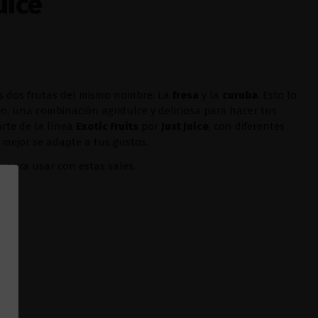
uice
s dos frutas del mismo nombre: La
fresa
y la
curuba
. Esto lo
io, una combinación agridulce y deliciosa para hacer tus
arte de la línea
Exotic Fruits
por
Just Juice
, con diferentes
 mejor se adapte a tus gustos.
o
para usar con estas sales.