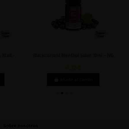
Fuera de stock
nt Menthol Sales 10ml - IVG
Sales Stargazing 10ml - N
6,32 €
6,32 €
Añadir al carrito
Ver
Sobre nosotros