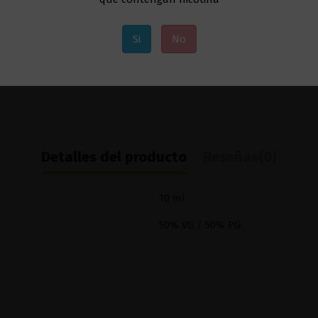
Si
No
Detalles del producto
Reseñas
(0)
10 ml
50% VG / 50% PG