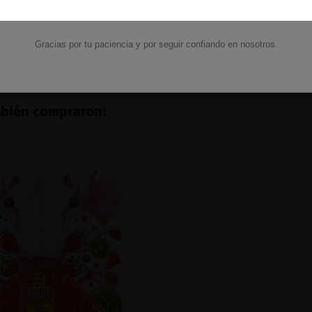
Fruit - Just Juice
Just Juice
7,32 €
16,95 €
Gracias por tu paciencia y por seguir confiando en nosotros.
Añadir al carrito
Ver
mbién compraron: