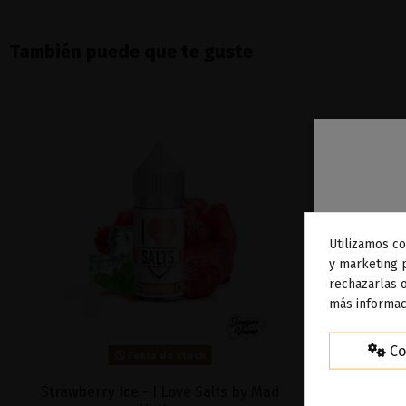
También puede que te guste
Utilizamos co
To
y marketing 
rechazarlas o
ag
más informac
Co
Fuera de stock
Strawberry Ice - I Love Salts by Mad
Strawberry &