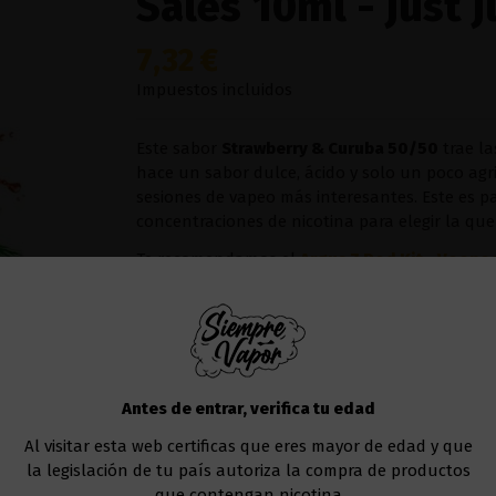
Sales 10ml - Just J
7,32 €
Impuestos incluidos
Este sabor
Strawberry & Curuba 50/50
trae la
hace un sabor dulce, ácido y solo un poco agr
sesiones de vapeo más interesantes. Este es p
concentraciones de nicotina para elegir la que
Te recomendamos el
Argus Z Pod Kit - Voopo
Nicotina
Antes de entrar, verifica tu edad
Añadir al carrito
Al visitar esta web certificas que eres mayor de edad y que
la legislación de tu país autoriza la compra de productos
que contengan nicotina