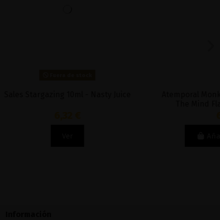
asty Juice
Atemporal Monkey Blood Sales 10ml -
The Mind Flayer Salt & Bombo
6,32 €
Añadir al carrito
Información