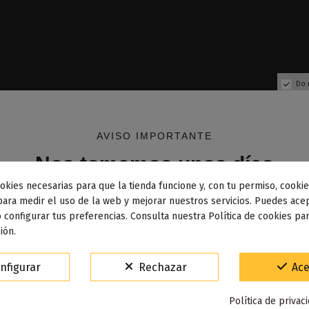
Do 
AVISO IMPORTANTE
Nos tomamos unos días
okies necesarias para que la tienda funcione y, con tu permiso, cookie
dos los pedidos realizados desde el
24 de julio hasta el 10
para medir el uso de la web y mejorar nuestros servicios. Puedes acep
 configurar tus preferencias. Consulta nuestra Política de cookies pa
osto
comenzarán a enviarse a partir del
martes 11 de agos
ión.
15% de descuento
nfigurar
Rechazar
Ace
Fuera de stock
Para agradecerte la espera durante estos días.
 Curuba Nic Salt 10ML Exotic
Strawberry & Curuba Exotic 
Política de privac
VACACIONES15
Código: