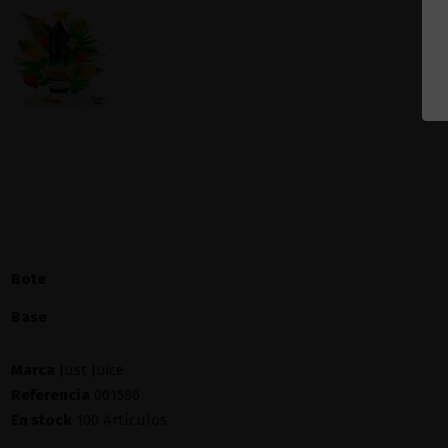
Bote
Base
Marca
Just Juice
Referencia
001586
En stock
100 Artículos