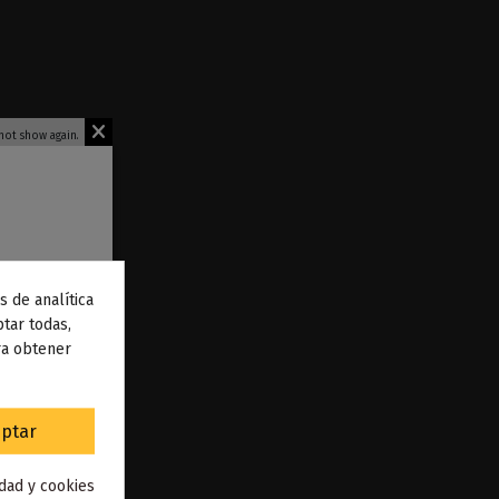
not show again.
s de analítica
 de
tar todas,
ra obtener
to
.
ptar
Fruits 50ml -
idad y cookies