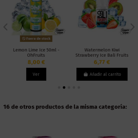
Fuera de stock
Lemon Lime Ice 50ml -
Watermelon Kiwi
OhFruits
Strawberry Ice Bali Fruits
Sales 10ml – Kings Crest
8,00 €
6,77 €
Ver
Añadir al carrito
16 de otros productos de la misma categoría: