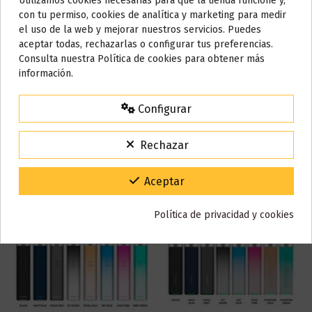
Utilizamos cookies necesarias para que la tienda funcione y,
Marca
Pachamama
Do not show again.
con tu permiso, cookies de analítica y marketing para medir
Referencia
001610
el uso de la web y mejorar nuestros servicios. Puedes
En stock
98 Artículos
AVISO IMPORTANTE
aceptar todas, rechazarlas o configurar tus preferencias.
Nos tomamos unos días
Consulta nuestra Política de cookies para obtener más
información.
Todos los pedidos realizados desde el
24 de julio hasta el 10 de
Reseñas (0)
agosto
comenzarán a enviarse a partir del
martes 11 de agosto
.
Configurar
15% de descuento
Para agradecerte la espera durante estos días.
Rechazar
VACACIONES15
Código:
También puede que te guste
Gracias por tu paciencia y por seguir confiando en nosotros.
Aceptar
Política de privacidad y cookies