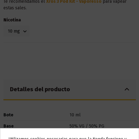
Te recomendamos el
Xros 3 Pod Kit - Vaporesso
para vapear
estas sales.
Nicotina
Detalles del producto
Bote
10 ml
Base
50% VG / 50% PG