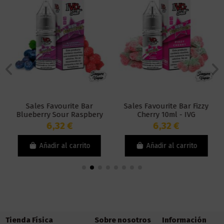
Sales Favourite Bar
Sales Favourite Bar Fizzy
Blueberry Sour Raspbery
Cherry 10ml - IVG
10ml - IVG
6,32 €
6,32 €
Añadir al carrito
Añadir al carrito
Tienda Física
Sobre nosotros
Información