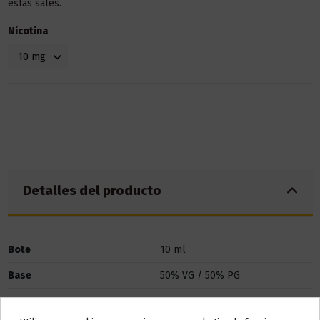
estas sales.
Nicotina
Detalles del producto
Bote
10 ml
Base
50% VG / 50% PG
Marca
Pachamama