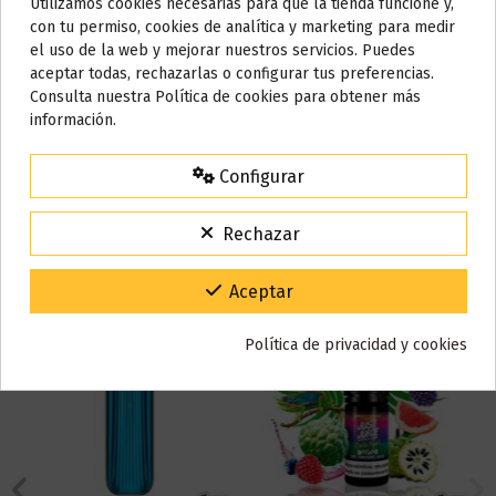
Utilizamos cookies necesarias para que la tienda funcione y,
Referencia
001621
Do not show again.
con tu permiso, cookies de analítica y marketing para medir
En stock
100 Artículos
el uso de la web y mejorar nuestros servicios. Puedes
AVISO IMPORTANTE
aceptar todas, rechazarlas o configurar tus preferencias.
Nos tomamos unos días
Consulta nuestra Política de cookies para obtener más
Reseñas (0)
información.
Todos los pedidos realizados desde el
24 de julio hasta el 10 de
agosto
comenzarán a enviarse a partir del
martes 11 de agosto
.
Configurar
15% de descuento
Para agradecerte la espera durante estos días.
También puede que te guste
Rechazar
VACACIONES15
Código:
Gracias por tu paciencia y por seguir confiando en nosotros.
Aceptar
Política de privacidad y cookies