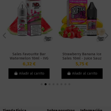
Sales Favourite Bar
Strawberry Banana Ice
Watermelon 10ml - IVG
Sales 10ml - Juice Sauz
Drifter Bar
6,32 €
5,75 €
Añadir al carrito
Añadir al carrito
Tienda Física
Sobre nosotros
Información