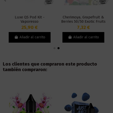
Luxe QS Pod Kit -
Cherimoya, Grapefruit &
Vaporesso
Berries 50/50 Exotic Fruits
Sales 10ml - Just Juice
25,90 €
7,32 €
Añadir al carrito
Añadir al carrito
Los clientes que compraron este producto
también compraron: