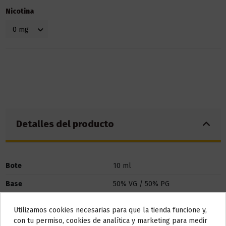
Nicotina
Detalles del producto
Bote
10 ml
Base
50% VG / 50% PG
Marca
Babel
Utilizamos cookies necesarias para que la tienda funcione y,
Do not show again.
con tu permiso, cookies de analítica y marketing para medir
Referencia
001733