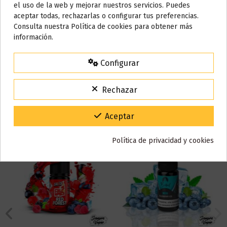
el uso de la web y mejorar nuestros servicios. Puedes
En stock
100 Artículos
AVISO IMPORTANTE
aceptar todas, rechazarlas o configurar tus preferencias.
Nos tomamos unos días
Consulta nuestra Política de cookies para obtener más
información.
Reseñas (0)
Todos los pedidos realizados desde el
24 de julio hasta el 10 de
agosto
comenzarán a enviarse a partir del
martes 11 de agosto
.
Configurar
15% de descuento
Para agradecerte la espera durante estos días.
Rechazar
También puede que te guste
VACACIONES15
Código:
Gracias por tu paciencia y por seguir confiando en nosotros.
Aceptar
Política de privacidad y cookies