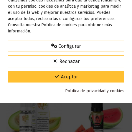
Utilizamos cookies necesarias para que la tienda funcione y,
Marca
Babel
Do not show again.
con tu permiso, cookies de analítica y marketing para medir
Referencia
001747
el uso de la web y mejorar nuestros servicios. Puedes
En stock
100 Artículos
AVISO IMPORTANTE
aceptar todas, rechazarlas o configurar tus preferencias.
Nos tomamos unos días
Consulta nuestra Política de cookies para obtener más
información.
Todos los pedidos realizados desde el
24 de julio hasta el 10 de
Reseñas (0)
agosto
comenzarán a enviarse a partir del
martes 11 de agosto
.
Configurar
15% de descuento
Para agradecerte la espera durante estos días.
Rechazar
VACACIONES15
Código:
También puede que te guste
Gracias por tu paciencia y por seguir confiando en nosotros.
Aceptar
Política de privacidad y cookies