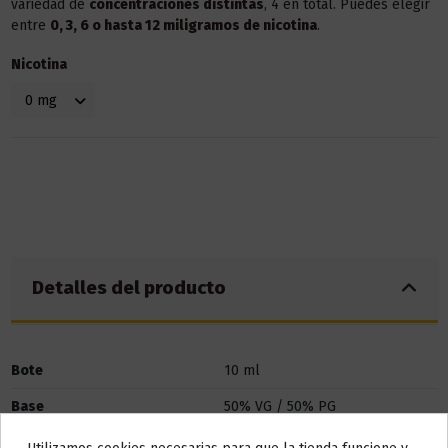
variedad de
concentraciones distintas
, 4 en total. Puedes elegir
entre
0, 3, 6 o hasta 12 miligramos de nicotina
.
Nicotina
Detalles del producto
Bote
10 ml
Base
50% VG / 50% PG