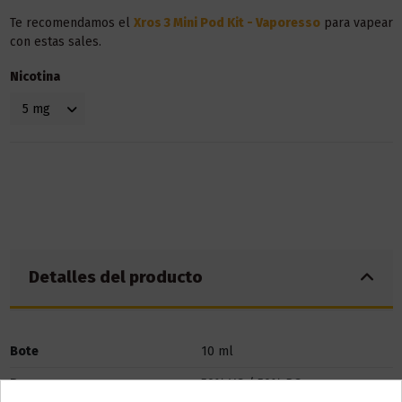
Te recomendamos el
Xros 3 Mini Pod Kit - Vaporesso
para vapear
con estas sales.
Nicotina
Detalles del producto
Bote
10 ml
Base
50% VG / 50% PG