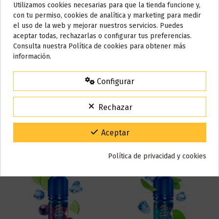
Utilizamos cookies necesarias para que la tienda funcione y,
Do not show again.
Marca
Just Juice
con tu permiso, cookies de analítica y marketing para medir
el uso de la web y mejorar nuestros servicios. Puedes
Referencia
002089
AVISO IMPORTANTE
aceptar todas, rechazarlas o configurar tus preferencias.
En stock
99 Artículos
Nos tomamos unos días
Consulta nuestra Política de cookies para obtener más
información.
Todos los pedidos realizados desde el
24 de julio hasta el 10 de
Reseñas (0)
agosto
comenzarán a enviarse a partir del
martes 11 de agosto
.
Configurar
15% de descuento
Para agradecerte la espera durante estos días.
Rechazar
VACACIONES15
Código:
También puede que te guste
Gracias por tu paciencia y por seguir confiando en nosotros.
Aceptar
Política de privacidad y cookies