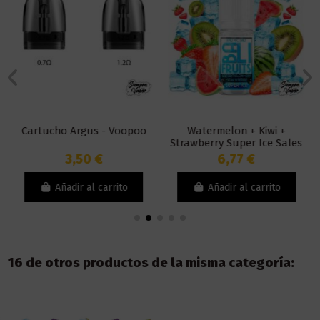
Cartucho Argus - Voopoo
Watermelon + Kiwi +
Strawberry Super Ice Sales
10ml - Bali Fruits by Kings
3,50 €
6,77 €
Crest
Añadir al carrito
Añadir al carrito
16 de otros productos de la misma categoría: