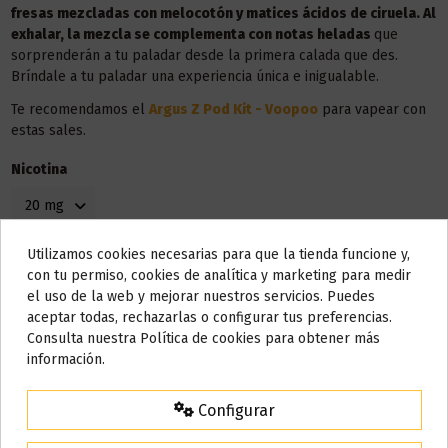
fresas mezcladas con melocotón y matices ácidos de ciruela. Al
exhalar, la mezcla se complementa con notas heladas
que
sorprenderán a tu paladar desde la primera calada que des.
Bríndale a tu paladar una experiencia única e inigualable.
Te recomendamos el
Argus Z Pod Kit - Voopoo
para vapear con
estas sales.
Nicotina
Utilizamos cookies necesarias para que la tienda funcione y,
Do not show again.
con tu permiso, cookies de analítica y marketing para medir
el uso de la web y mejorar nuestros servicios. Puedes
AVISO IMPORTANTE
aceptar todas, rechazarlas o configurar tus preferencias.
Nos tomamos unos días
Consulta nuestra Política de cookies para obtener más
información.
Todos los pedidos realizados desde el
24 de julio hasta el 10 de
agosto
comenzarán a enviarse a partir del
martes 11 de agosto
.
Detalles del producto
Configurar
15% de descuento
Para agradecerte la espera durante estos días.