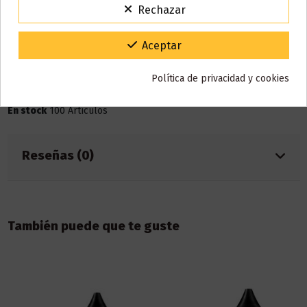
Rechazar
VACACIONES15
Código:
Bote
10 ml
Base
50% VG / 50% PG
Gracias por tu paciencia y por seguir confiando en nosotros.
Aceptar
Marca
Bar Fuel By Hangsen
Política de privacidad y cookies
Referencia
002845
En stock
100 Artículos
Reseñas (0)
También puede que te guste