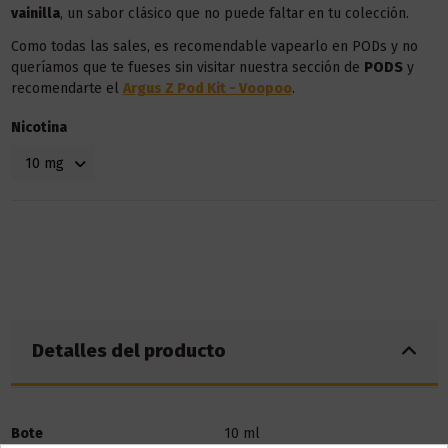
vainilla
, un sabor clásico que no puede faltar en tu colección.
Como todas las sales, es recomendable vapearlo en PODs y no
queríamos que te fueses sin visitar nuestra sección de
POD
S
y
recomendarte el
Argus Z Pod Kit - Voopoo
.
Nicotina
Detalles del producto
Bote
10 ml