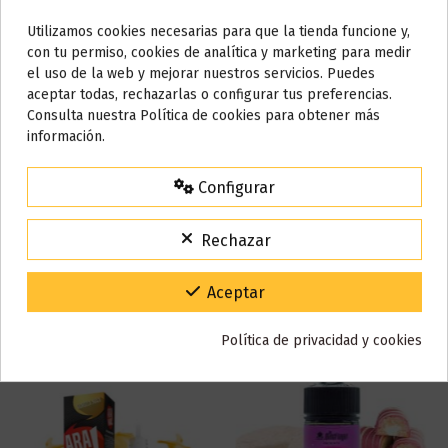
Base
50% VG / 50% PG
Utilizamos cookies necesarias para que la tienda funcione y,
Do not show again.
con tu permiso, cookies de analítica y marketing para medir
Marca
Bombo
el uso de la web y mejorar nuestros servicios. Puedes
AVISO IMPORTANTE
aceptar todas, rechazarlas o configurar tus preferencias.
Referencia
001564
Nos tomamos unos días
Consulta nuestra Política de cookies para obtener más
En stock
96 Artículos
información.
Todos los pedidos realizados desde el
24 de julio hasta el 10 de
agosto
comenzarán a enviarse a partir del
martes 11 de agosto
.
Reseñas (0)
Configurar
15% de descuento
Para agradecerte la espera durante estos días.
Rechazar
VACACIONES15
Código:
También puede que te guste
Gracias por tu paciencia y por seguir confiando en nosotros.
Aceptar
Política de privacidad y cookies