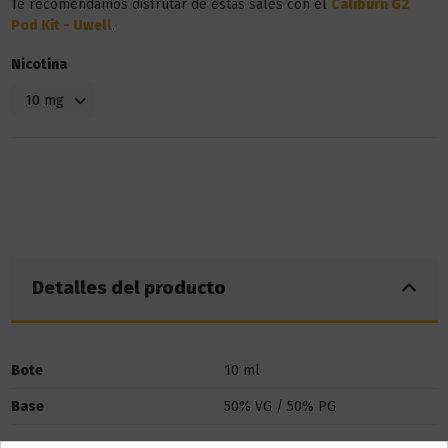
Te recomendamos disfrutar de estas sales con el
Caliburn G2
Pod Kit - Uwell
.
Nicotina
Detalles del producto
Bote
10 ml
Base
50% VG / 50% PG