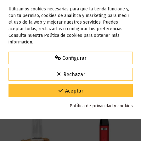
Referencia
001633
Utilizamos cookies necesarias para que la tienda funcione y,
En stock
99 Artículos
Do not show again.
con tu permiso, cookies de analítica y marketing para medir
Marca
el uso de la web y mejorar nuestros servicios. Puedes
AVISO IMPORTANTE
aceptar todas, rechazarlas o configurar tus preferencias.
Nos tomamos unos días
Consulta nuestra Política de cookies para obtener más
información.
Todos los pedidos realizados desde el
24 de julio hasta el 10 de
agosto
comenzarán a enviarse a partir del
martes 11 de agosto
.
Reseñas (0)
Configurar
15% de descuento
Para agradecerte la espera durante estos días.
Rechazar
VACACIONES15
Código:
También puede que te guste
Gracias por tu paciencia y por seguir confiando en nosotros.
Aceptar
Política de privacidad y cookies