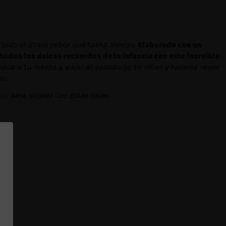
 todo el dulce sabor que tanto buscas.
Elaborado con un
i todos los dulces recuerdos de tu infancia con este increíble
ra a tu mente a viajar al pasado de tu niñez y hacerte revivir
as.
sso
para vapear con estas sales.