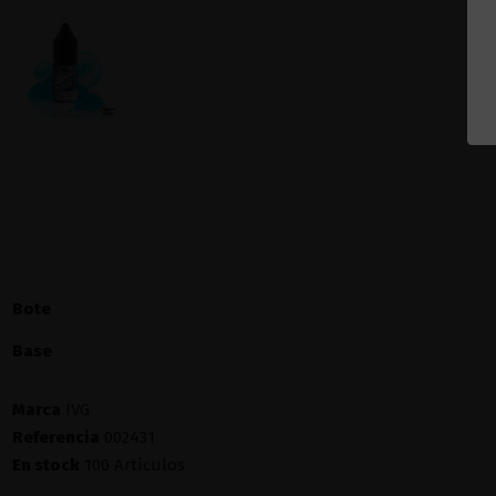
Bote
Base
Marca
IVG
Referencia
002431
En stock
100 Artículos