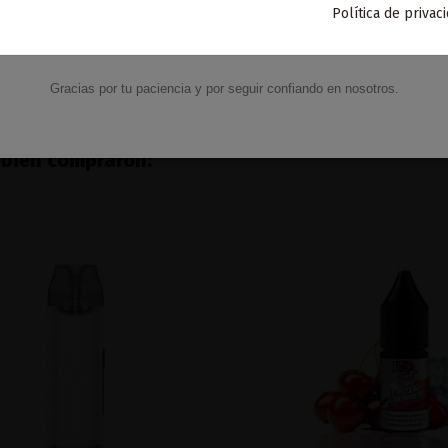
Just Juice
Política de privac
VACACIONES15
6,72 €
6,32 €
Código:
Añadir al carrito
Ver
Gracias por tu paciencia y por seguir confiando en nosotros.
mbién compraron: