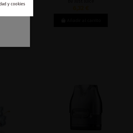
By Just Juice
idad y cookies
6,32 €
Añadir al carrito