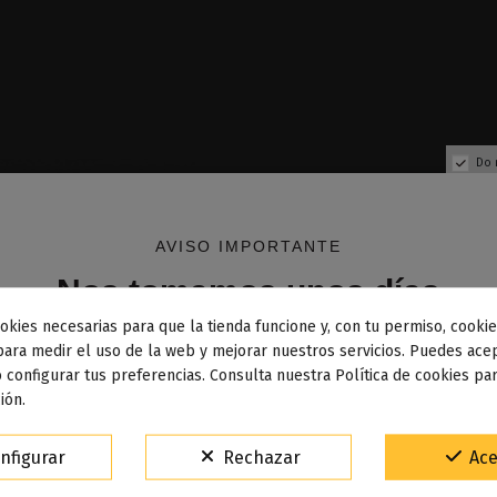
Do 
AVISO IMPORTANTE
Nos tomamos unos días
okies necesarias para que la tienda funcione y, con tu permiso, cookie
dos los pedidos realizados desde el
24 de julio hasta el 10
para medir el uso de la web y mejorar nuestros servicios. Puedes acep
 configurar tus preferencias. Consulta nuestra Política de cookies pa
osto
comenzarán a enviarse a partir del
martes 11 de agos
ión.
Producto disponible con otr
15% de descuento
nfigurar
Rechazar
Ace
ilky Way - Mono E juice
Red & Black Sales 10ml - Br
Para agradecerte la espera durante estos días.