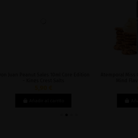
anut Sales 10ml Core Edition
Atemporal Miss Cream Sale
 Kings Crest Salts
Mind Flayer Salt & 
5,90 €
6,32 €
Añadir al carrito
Añadir al carri