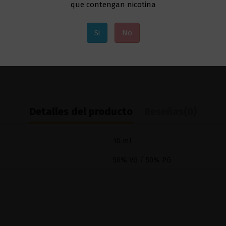
que contengan nicotina
Si
No
Detalles del producto
Reseñas
(0)
10 ml
50% VG / 50% PG