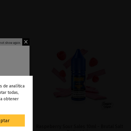
not show again.
s de analítica
 de
tar todas,
ra obtener
to
.
as opciones
ptar
utal Salt By
Raspeberry Sour Sales 10ml - Brutal Salt