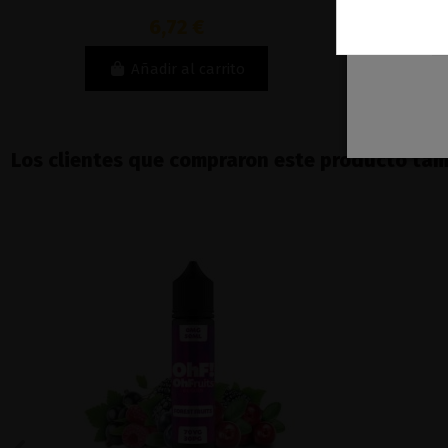
6,72 €
Añadir al carrito
Los clientes que compraron este producto ta