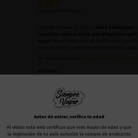
6,92 €
Impuestos incluidos
Con
IVG
disfrutarás de sus
sales Bubblegum
y
increíble sabor a chicle, que despertara en t
sabor.
Nada mejor que un dulce sabor que lleva
cada momento completamente mientras vape
Te recomendamos el
Swag PX80 Kit - Vapore
Nicotina
Añadir al carrito
Antes de entrar, verifica tu edad
Al visitar esta web certificas que eres mayor de edad y que
la legislación de tu país autoriza la compra de productos