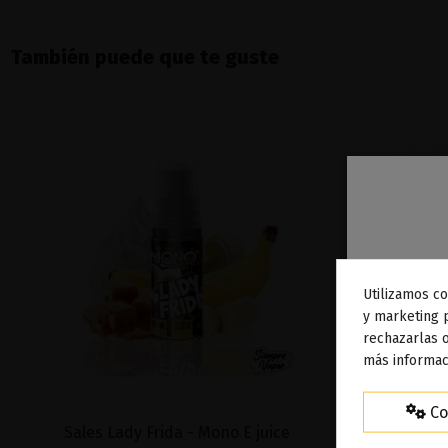
También puede que te guste
Utilizamos co
To
y marketing 
rechazarlas o
ag
más informac
Co
Sales Lady Frida - Mono E juice
Sales M