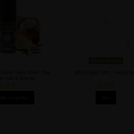
Fuera de stock
s 10ml - The
White Salts 10ML - Anarchist
Bombo
6,72 €
to
Ver