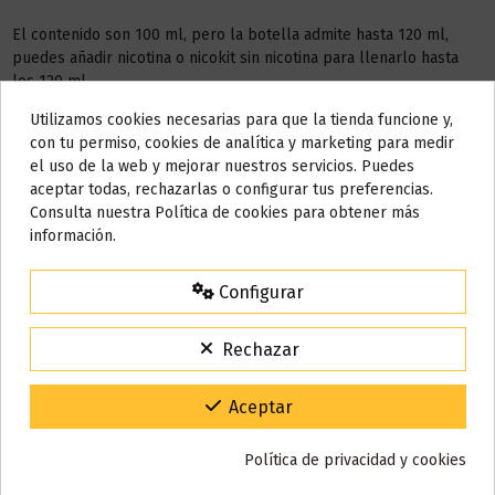
El contenido son 100 ml, pero la botella admite hasta 120 ml,
puedes añadir nicotina o nicokit sin nicotina para llenarlo hasta
los 120 ml.
Este líquido no contiene nicotina, si deseas a conseguir 3 mg de
Utilizamos cookies necesarias para que la tienda funcione y,
Do not show again.
nicotina debes añadir
2 NICOKIT
de 10 ml con 20 mg de
con tu permiso, cookies de analítica y marketing para medir
nicotina/ml.
el uso de la web y mejorar nuestros servicios. Puedes
AVISO IMPORTANTE
aceptar todas, rechazarlas o configurar tus preferencias.
Nos tomamos unos días
AÑADIR NICOKIT DE 3 MG
Consulta nuestra Política de cookies para obtener más
información.
Todos los pedidos realizados desde el
24 de julio hasta el 10 de
agosto
comenzarán a enviarse a partir del
martes 11 de agosto
.
Configurar
15% de descuento
Detalles del producto
Para agradecerte la espera durante estos días.
Rechazar
VACACIONES15
Código:
Reseñas (0)
Gracias por tu paciencia y por seguir confiando en nosotros.
Aceptar
Política de privacidad y cookies