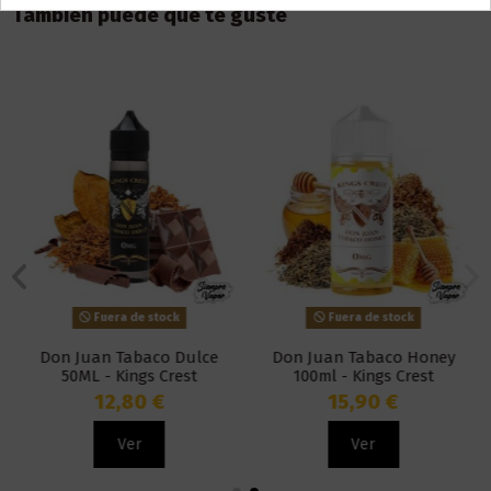
También puede que te guste
Fuera de stock
Fuera de stock
Don Juan Tabaco Dulce
Don Juan Tabaco Honey
50ML - Kings Crest
100ml - Kings Crest
12,80 €
15,90 €
Ver
Ver