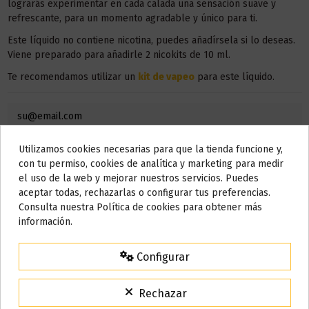
lograrás experimentar en cada calada una sensación suave y
refrescante, para un momento agradable y único para ti.
Este líquido no contiene nicotina, puedes añadírsela si lo deseas.
Viene preparado para añadirle 2 nicokits de 10 ml.
Te recomendamos utilizar un
kit de vapeo
para este líquido.
Utilizamos cookies necesarias para que la tienda funcione y,
Do not show again.
con tu permiso, cookies de analítica y marketing para medir
el uso de la web y mejorar nuestros servicios. Puedes
AVISO IMPORTANTE
aceptar todas, rechazarlas o configurar tus preferencias.
Nos tomamos unos días
Consulta nuestra Política de cookies para obtener más
información.
Todos los pedidos realizados desde el
24 de julio hasta el 10 de
agosto
comenzarán a enviarse a partir del
martes 11 de agosto
.
Configurar
Detalles del producto
15% de descuento
Para agradecerte la espera durante estos días.
Rechazar
VACACIONES15
Código: