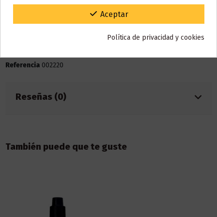
Bote
120 ml
Gracias por tu paciencia y por seguir confiando en nosotros.
Aceptar
Base
30% PG / 70% VG
Política de privacidad y cookies
Marca
Donut King
Referencia
002220
Reseñas (0)
También puede que te guste