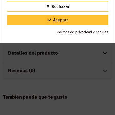
Para agradecerte la espera durante estos días.
Este líquido no contiene nicotina, si deseas a conseguir 3 mg de
Rechazar
VACACIONES15
Código:
nicotina debes añadir
2 NICOKIT
de 10 ml con 20 mg de
nicotina/ml.
Gracias por tu paciencia y por seguir confiando en nosotros.
Aceptar
AÑADIR NICOKIT DE 3 MG
Política de privacidad y cookies
Detalles del producto
Reseñas (0)
También puede que te guste