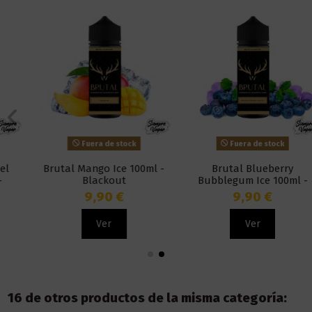
Fuera de stock
Fuera de stock
Brutal Mango Ice 100ml -
Brutal Blueberry
Blackout
Bubblegum Ice 100ml -
Blackout
9,90 €
9,90 €
Ver
Ver
16 de otros productos de la misma categoría: