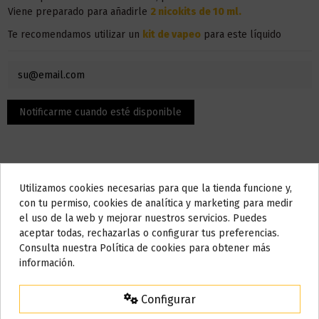
Viene preparado para añadirle
2 nicokits de 10 ml.
Te recomendamos utilizar un
kit de vapeo
para este líquido
Utilizamos cookies necesarias para que la tienda funcione y,
Do not show again.
con tu permiso, cookies de analítica y marketing para medir
el uso de la web y mejorar nuestros servicios. Puedes
AVISO IMPORTANTE
Descripción
aceptar todas, rechazarlas o configurar tus preferencias.
Nos tomamos unos días
Consulta nuestra Política de cookies para obtener más
información.
Todos los pedidos realizados desde el
24 de julio hasta el 10 de
El contenido son 100 ml, pero la botella admite hasta 120 ml,
agosto
comenzarán a enviarse a partir del
martes 11 de agosto
.
puedes añadir nicotina o nicokit sin nicotina para llenarlo hasta
Configurar
los 120 ml.
15% de descuento