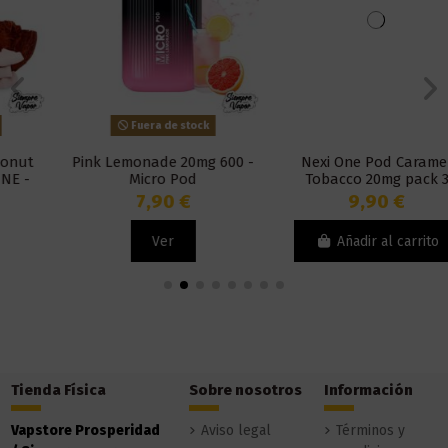
Fuera de stock
Pink Lemonade 20mg 600 -
Nexi One Pod Caramel
Micro Pod
Tobacco 20mg pack 3
Unidades - Aspire
7,90 €
9,90 €
Ver
Añadir al carrito
Tienda Física
Sobre nosotros
Información
Vapstore Prosperidad
Aviso legal
Términos y