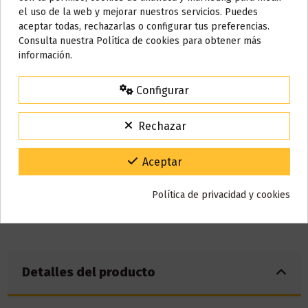
Selecciona el
nivel de nicotina
que más se adapte tus
el uso de la web y mejorar nuestros servicios. Puedes
necesidades,
elige entre 0mg, 10mg ó 20mg.
AVISO IMPORTANTE
aceptar todas, rechazarlas o configurar tus preferencias.
Nos tomamos unos días
Consulta nuestra Política de cookies para obtener más
Nicotina
información.
Todos los pedidos realizados desde el
24 de julio hasta el 10 de
agosto
comenzarán a enviarse a partir del
martes 11 de agosto
.
Configurar
15% de descuento
Para agradecerte la espera durante estos días.
Rechazar
VACACIONES15
Código:
Gracias por tu paciencia y por seguir confiando en nosotros.
Aceptar
Política de privacidad y cookies
Detalles del producto