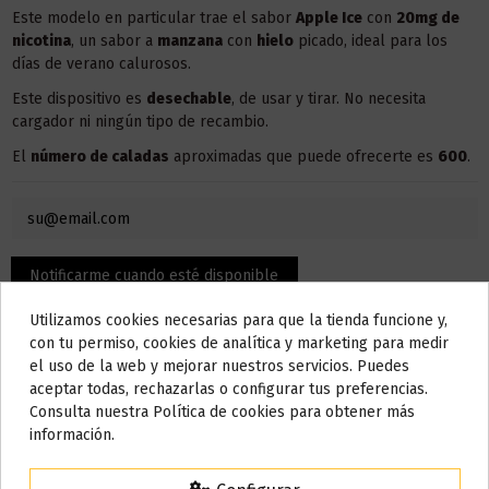
Este modelo en particular trae el sabor
Apple Ice
con
20mg de
nicotina
, un sabor a
manzana
con
hielo
picado, ideal para los
días de verano calurosos.
Este dispositivo es
desechable
, de usar y tirar. No necesita
cargador ni ningún tipo de recambio.
El
número de caladas
aproximadas que puede ofrecerte es
600
.
Utilizamos cookies necesarias para que la tienda funcione y,
Do not show again.
con tu permiso, cookies de analítica y marketing para medir
el uso de la web y mejorar nuestros servicios. Puedes
AVISO IMPORTANTE
aceptar todas, rechazarlas o configurar tus preferencias.
Nos tomamos unos días
Consulta nuestra Política de cookies para obtener más
información.
Todos los pedidos realizados desde el
24 de julio hasta el 10 de
Descripción
agosto
comenzarán a enviarse a partir del
martes 11 de agosto
.