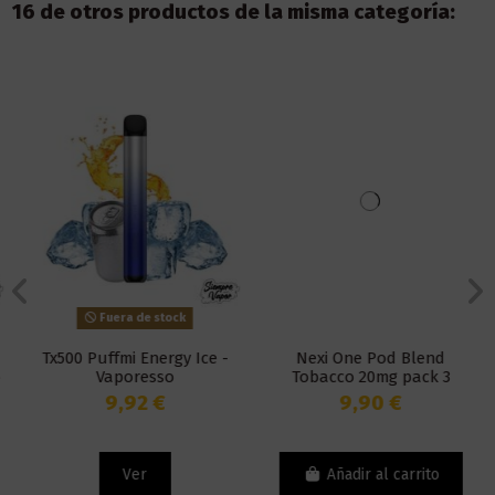
16 de otros productos de la misma categoría:
Fuera de stock
Tx500 Puffmi Energy Ice -
Nexi One Pod Blend
Vaporesso
Tobacco 20mg pack 3
Unidades - Aspire
9,92 €
9,90 €
Ver
Añadir al carrito