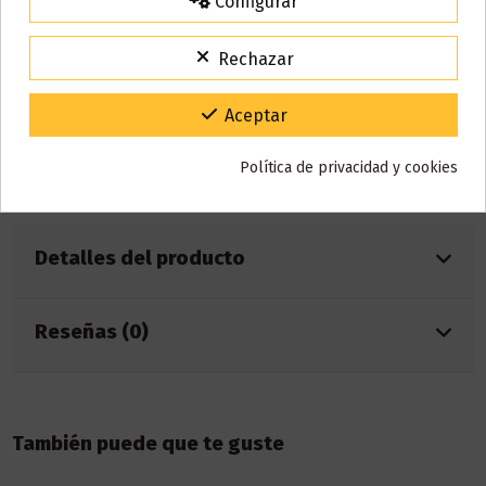
Configurar
15% de descuento
Para agradecerte la espera durante estos días.
Características:
Rechazar
VACACIONES15
Código:
Capacidad: 2ml
Gracias por tu paciencia y por seguir confiando en nosotros.
Nicotina: 20mg
Aceptar
Batería: integrada de 500mAh
Caladas aprox.: 600
Política de privacidad y cookies
Sabor: manzana, hielo
Detalles del producto
Reseñas (0)
También puede que te guste