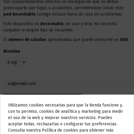
Sus compartimientos internos se encargan de que no debas
preocuparte por fugas o accidentes, permitiéndote llevar este
pod desechable
contigo incluso fuera de casa sin problemas.
Este dispositivo es
desechable
, de usar y tirar. No necesita
cargador ni ningún tipo de recambio.
El
número de caladas
aproximadas que puede ofrecerte es
600
.
Nicotina
Utilizamos cookies necesarias para que la tienda funcione y,
Do not show again.
con tu permiso, cookies de analítica y marketing para medir
el uso de la web y mejorar nuestros servicios. Puedes
AVISO IMPORTANTE
aceptar todas, rechazarlas o configurar tus preferencias.
Nos tomamos unos días
Consulta nuestra Política de cookies para obtener más