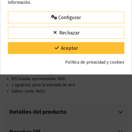
información.
Todos los pedidos realizados desde el
24 de julio hasta el 10 de
agosto
comenzarán a enviarse a partir del
martes 11 de agosto
.
Descripción
Configurar
15% de descuento
Para agradecerte la espera durante estos días.
Rechazar
VACACIONES15
Código:
Características:
Gracias por tu paciencia y por seguir confiando en nosotros.
Nicotina: 0mg / 20mg
Aceptar
Dimensiones: 94.6 x 23.6 x 22.4mm
Capacidad e-liquid: 2ml
Política de privacidad y cookies
NO Azúcar (sin sucralosa)
Batería 500mAh integrada
NºCaladas aproximadas: 600
2 agujeros para la entrada de aire
Sabor: soda, hielo
Detalles del producto
Reseñas (0)