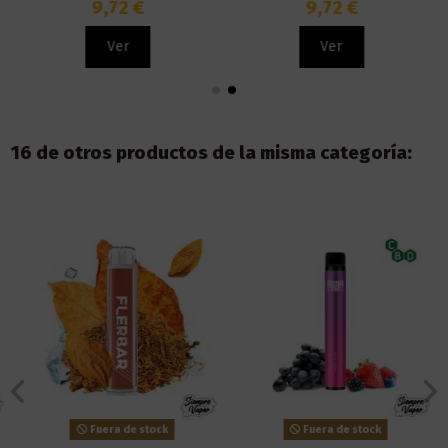
- Zovoo
9,72 €
9,72 €
Ver
Ver
16 de otros productos de la misma categoría:
Fuera de stock
Fuera de stock