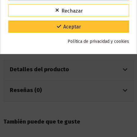
15% de descuento
Para agradecerte la espera durante estos días.
Características:
Rechazar
VACACIONES15
Código:
Capacidad: 13ml
Gracias por tu paciencia y por seguir confiando en nosotros.
Aceptar
Batería: 650mAh
Caladas: 5000 aprox.
Nicotina: 0 mg (CERO NICOTINA)
Política de privacidad y cookies
Sabor: sandía, kiwi
Detalles del producto
Reseñas (0)
También puede que te guste