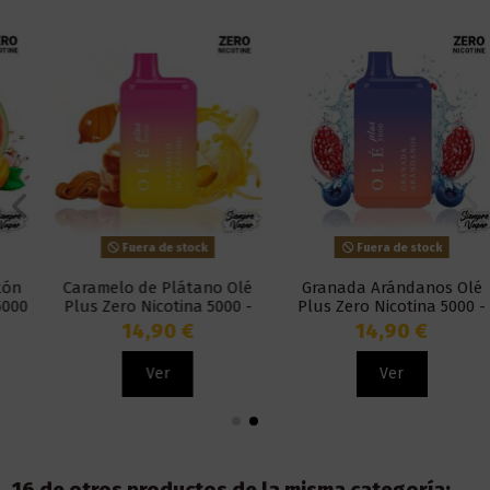
Fuera de stock
Fuera de stock
Caramelo de Plátano Olé
Granada Arándanos Olé
Plus Zero Nicotina 5000 -
Plus Zero Nicotina 5000 -
Bud Vape
Bud Vape
14,90 €
14,90 €
Ver
Ver