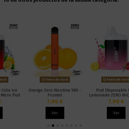
16 de otros productos de la misma categoría:
Fuera de stock
Fuera de stock
Orange Zero Nicotina 500 -
Pod Disposable Pink
Frumist
Lemonade ZERO NICOTINE -
Micro Pod
7,90 €
7,90 €
Ver
Ver