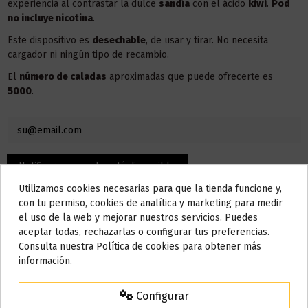
experiencia al contrastar la dulce
sandía
con el ácido
kiwi
.
Pod
no incluye nicotina
.
Este dispositivo es
desechable
, de usar y tirar. No necesita
cargador ni ningún tipo de recambio.
El
número de caladas
aproximadas que puede ofrecerte es
5000
.
Utilizamos cookies necesarias para que la tienda funcione y,
Do not show again.
con tu permiso, cookies de analítica y marketing para medir
el uso de la web y mejorar nuestros servicios. Puedes
AVISO IMPORTANTE
aceptar todas, rechazarlas o configurar tus preferencias.
Nos tomamos unos días
Consulta nuestra Política de cookies para obtener más
información.
Todos los pedidos realizados desde el
24 de julio hasta el 10 de
agosto
comenzarán a enviarse a partir del
martes 11 de agosto
.
Descripción
Configurar