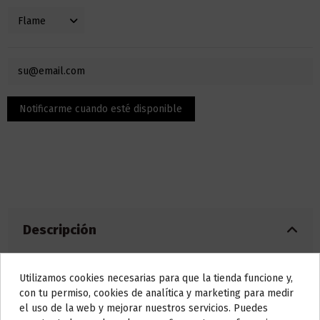
Descripción
Utilizamos cookies necesarias para que la tienda funcione y,
Características:
Do not show again.
con tu permiso, cookies de analítica y marketing para medir
Dimensiones:
88.3 x 51 x 26.5mm
el uso de la web y mejorar nuestros servicios. Puedes
AVISO IMPORTANTE