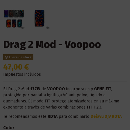
Drag 2 Mod - Voopoo
Fuera de stock
47,00 €
Impuestos incluidos
El Drag 2 Mod
177W
de
VOOPOO
incorpora chip
GENE.FIT
,
protegido por pantalla ignífuga V0 anti polvo, líquido o
quemaduras. El modo FIT protege atomizadores en su máximo
exponente a través de varias combinaciones FIT 1;2;3.
Te recomendamos este
RDTA
para combinarlo
Dejavu DJV RDTA
.
Color