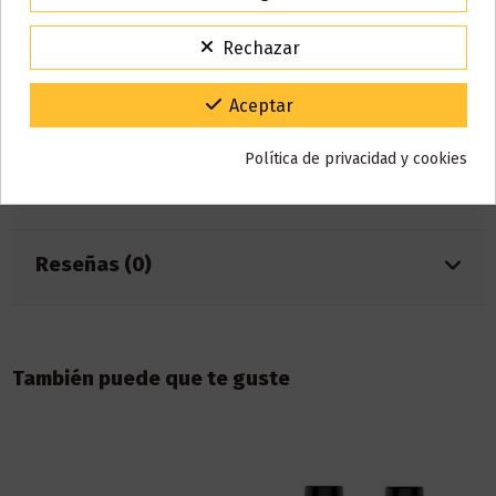
15% de descuento
1 × GT4 Meshed 0.18 (preinstalado)
Para agradecerte la espera durante estos días.
1 x GT Meshed 0.15 Ohm
Rechazar
VACACIONES15
Código:
1 × Cable USB
1 × Manual del usuario
Gracias por tu paciencia y por seguir confiando en nosotros.
Aceptar
1 × Tarjeta de garantía
Política de privacidad y cookies
Detalles del producto
Reseñas (0)
También puede que te guste