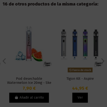
16 de otros productos de la misma categoría:
Fuera de stock
Pod desechable
Tigon Kit - Aspire
Watermelon Ice 20mg - Ske
Disposable Crystal Bar
7,90 €
44,95 €
Añadir al carrito
Ver