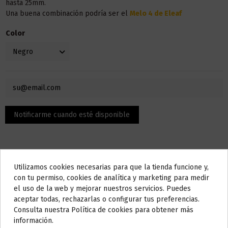
hasta 25mm.
Una buena combinación podría ser el
Melo 4 de Eleaf
Color
Utilizamos cookies necesarias para que la tienda funcione y,
Do not show again.
con tu permiso, cookies de analítica y marketing para medir
el uso de la web y mejorar nuestros servicios. Puedes
AVISO IMPORTANTE
aceptar todas, rechazarlas o configurar tus preferencias.
Descripción
Nos tomamos unos días
Consulta nuestra Política de cookies para obtener más
información.
Todos los pedidos realizados desde el
24 de julio hasta el 10 de