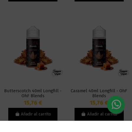
Butterscotch 40ml Longfill -
Caramel 40ml Longfill - OhF
OhF Blends
Blends
15,76 €
15,76 €
Añadir al carrito
Añadir al carrito