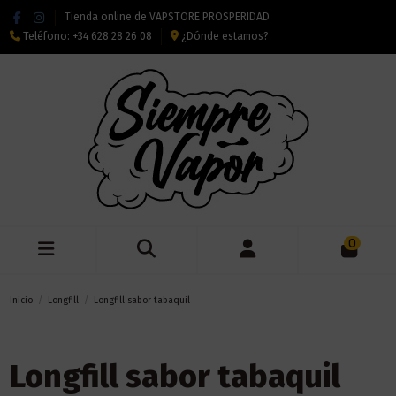
Tienda online de VAPSTORE PROSPERIDAD
Teléfono:
+34 628 28 26 08
¿Dónde estamos?
0
Inicio
Longfill
Longfill sabor tabaquil
Longfill sabor tabaquil