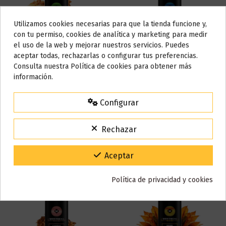
Utilizamos cookies necesarias para que la tienda funcione y,
Do not show again.
con tu permiso, cookies de analítica y marketing para medir
el uso de la web y mejorar nuestros servicios. Puedes
AVISO IMPORTANTE
aceptar todas, rechazarlas o configurar tus preferencias.
Nos tomamos unos días
Consulta nuestra Política de cookies para obtener más
información.
Todos los pedidos realizados desde el
24 de julio hasta el 10 de
Velvet Longfill 30ml -
Eagle Longfill 30ml -
agosto
comenzarán a enviarse a partir del
martes 11 de agosto
.
Montreal Original
Montreal Original
Configurar
17,95 €
17,95 €
15% de descuento
Para agradecerte la espera durante estos días.
Añadir al carrito
Añadir al carrito
Rechazar
VACACIONES15
Código:
Gracias por tu paciencia y por seguir confiando en nosotros.
Aceptar
Política de privacidad y cookies