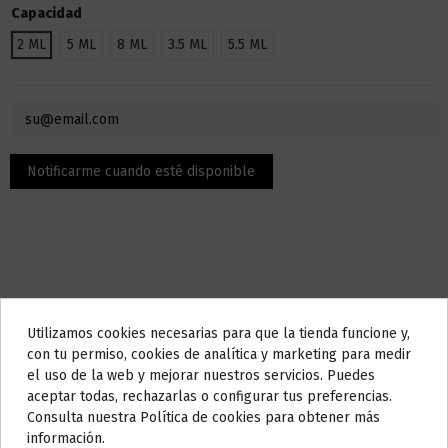
Capacidad
2 ML
5 ML
8 ML
3.5 ML
5.5 ML
Utilizamos cookies necesarias para que la tienda funcione y,
Descripción
Do not show again.
con tu permiso, cookies de analítica y marketing para medir
el uso de la web y mejorar nuestros servicios. Puedes
AVISO IMPORTANTE
aceptar todas, rechazarlas o configurar tus preferencias.
Características:
Nos tomamos unos días
Consulta nuestra Política de cookies para obtener más
información.
Todos los pedidos realizados desde el
24 de julio hasta el 10 de