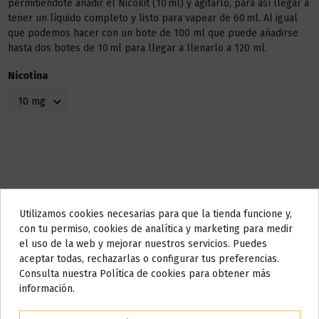
permitiéndote añadir el Nicokit (10 ml) y agitarlo, para así llegar a
tener un líquido completo y listo para vapear de 60 ml. Al igual
que podemos hacer con un bote de 100 ml que puede añadirse
hasta dos botes de 10 ml para llegar a llenarlo a 120 ml.
Nicotina
Utilizamos cookies necesarias para que la tienda funcione y,
Do not show again.
con tu permiso, cookies de analítica y marketing para medir
Descripción
el uso de la web y mejorar nuestros servicios. Puedes
AVISO IMPORTANTE
aceptar todas, rechazarlas o configurar tus preferencias.
Nos tomamos unos días
Consulta nuestra Política de cookies para obtener más
Tienen una base de 80VG/20PG
información.
Todos los pedidos realizados desde el
24 de julio hasta el 10 de
Con mayor Glicerina (VG) se produce mayor vapor y con mayor
agosto
comenzarán a enviarse a partir del
martes 11 de agosto
.