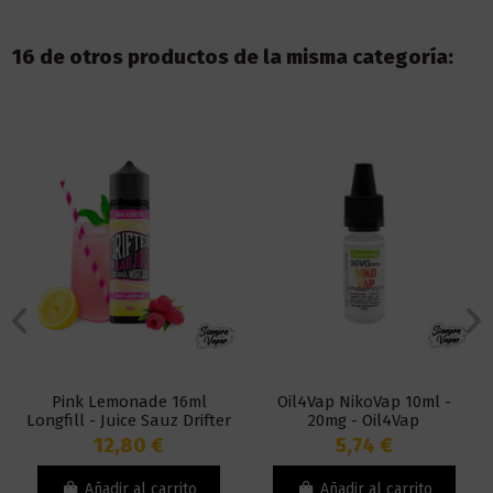
16 de otros productos de la misma categoría:
Pink Lemonade 16ml
Oil4Vap NikoVap 10ml -
Longfill - Juice Sauz Drifter
20mg - Oil4Vap
Bar
12,80 €
5,74 €
Añadir al carrito
Añadir al carrito