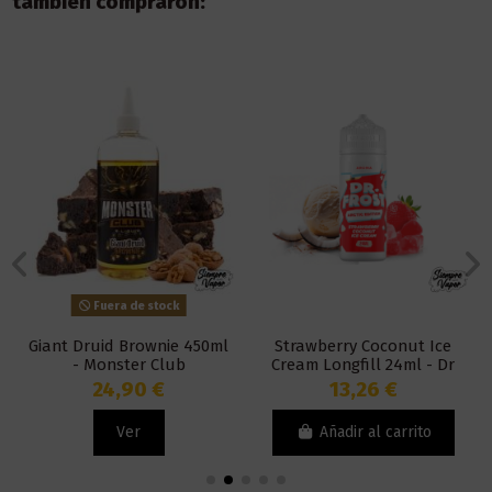
también compraron:
Fuera de stock
Giant Druid Brownie 450ml
Strawberry Coconut Ice
- Monster Club
Cream Longfill 24ml - Dr
Frost
24,90 €
13,26 €
Ver
Añadir al carrito