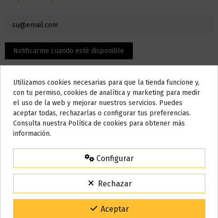
Utilizamos cookies necesarias para que la tienda funcione y,
Do not show again.
con tu permiso, cookies de analítica y marketing para medir
el uso de la web y mejorar nuestros servicios. Puedes
AVISO IMPORTANTE
aceptar todas, rechazarlas o configurar tus preferencias.
Nos tomamos unos días
Consulta nuestra Política de cookies para obtener más
Descripción
información.
Todos los pedidos realizados desde el
24 de julio hasta el 10 de
agosto
comenzarán a enviarse a partir del
martes 11 de agosto
.
Configurar
15% de descuento
Material: Resina.
Para agradecerte la espera durante estos días.
Compatible con 810.
Rechazar
VACACIONES15
Código:
COLOR ALEATORIO
Gracias por tu paciencia y por seguir confiando en nosotros.
Aceptar