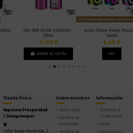
Producto disponible con otras opciones
30A IMR 20700 3100mAh -
Koko Prime Panel (Pack2) -
Efest
Uwell
14,50 €
6,40 €
Añadir al carrito
Ver
Tienda Física
Sobre nosotros
Información
Vapstore Prosperidad
Aviso legal
Términos y
/ Siemprevapor
condiciones
Política de
privacidad
Envío
Calle Santa Hortensia, 2,
Política de
Pago seguro