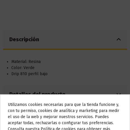
Descripción
Material: Resina
Color: Verde
Drip 810 perfil bajo
Detalles del producto
Utilizamos cookies necesarias para que la tienda funcione y,
Do not show again.
con tu permiso, cookies de analítica y marketing para medir
Reseñas (0)
el uso de la web y mejorar nuestros servicios. Puedes
AVISO IMPORTANTE
aceptar todas, rechazarlas o configurar tus preferencias.
Nos tomamos unos días
Consulta nuestra Política de cookies para obtener más