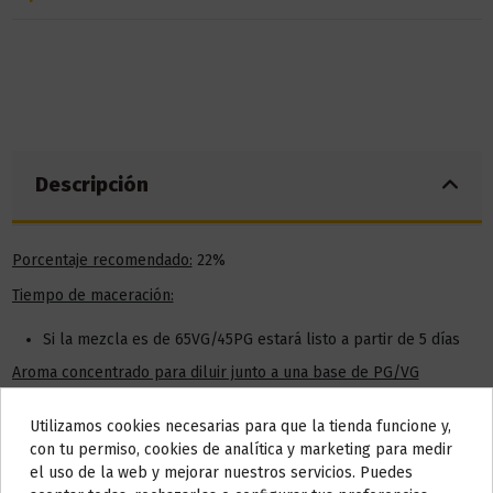
Descripción
Porcentaje recomendado:
22%
Tiempo de maceración:
Si la mezcla es de 65VG/45PG estará listo a partir de 5 días
Aroma concentrado para diluir junto a una base de PG/VG
Utilizamos cookies necesarias para que la tienda funcione y,
Do not show again.
Detalles del producto
con tu permiso, cookies de analítica y marketing para medir
el uso de la web y mejorar nuestros servicios. Puedes
AVISO IMPORTANTE