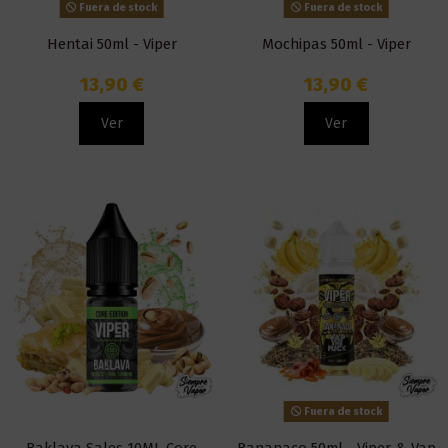
Fuera de stock
Fuera de stock
Hentai 50ml - Viper
Mochipas 50ml - Viper
13,90 €
13,90 €
Ver
Ver
Fuera de stock
Baklava Sales 10ML Core
Bananaco 50ml - Viper & Vap