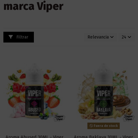
marca Viper
Filtrar
Relevancia
24
Fuera de stock
Aroma Abused 30ML - Viper
Aroma Baklava 30ML - Viper