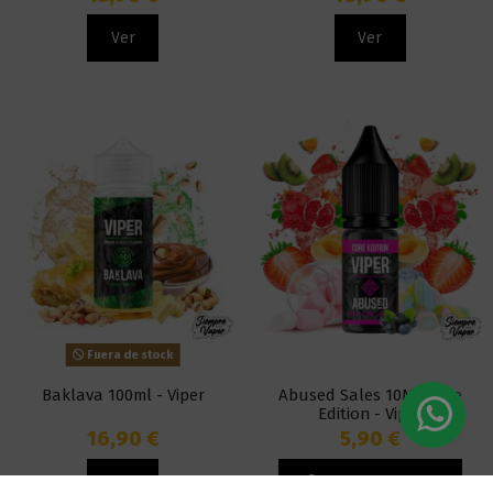
Ver
Ver
Fuera de stock
Baklava 100ml - Viper
Abused Sales 10ML Core
Edition - Viper
16,90 €
5,90 €
Ver
Añadir al carrito