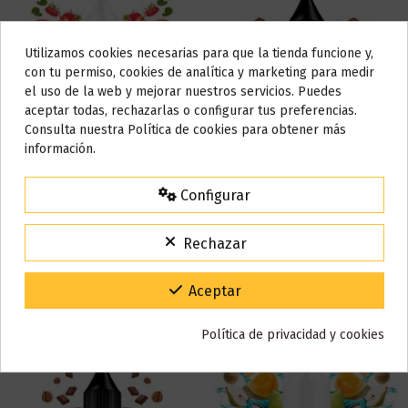
Utilizamos cookies necesarias para que la tienda funcione y,
Do not show again.
con tu permiso, cookies de analítica y marketing para medir
el uso de la web y mejorar nuestros servicios. Puedes
AVISO IMPORTANTE
aceptar todas, rechazarlas o configurar tus preferencias.
Nos tomamos unos días
Consulta nuestra Política de cookies para obtener más
información.
Todos los pedidos realizados desde el
24 de julio hasta el 10 de
agosto
comenzarán a enviarse a partir del
martes 11 de agosto
.
Configurar
Hentai Sales 10ml - Viper
Choco Nut Tart Pastry
15% de descuento
Masters Sales 10ml - Bombo
Para agradecerte la espera durante estos días.
6,72 €
6,32 €
Rechazar
VACACIONES15
Código:
Añadir al carrito
Añadir al carrito
Gracias por tu paciencia y por seguir confiando en nosotros.
Aceptar
Política de privacidad y cookies