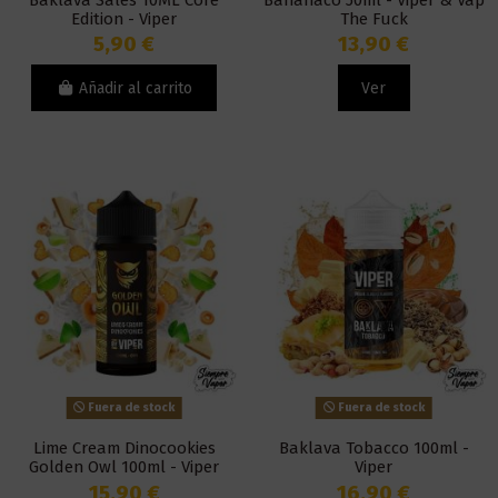
Edition - Viper
The Fuck
5,90 €
13,90 €
Añadir al carrito
Ver
Fuera de stock
Fuera de stock
Lime Cream Dinocookies
Baklava Tobacco 100ml -
Golden Owl 100ml - Viper
Viper
15,90 €
16,90 €