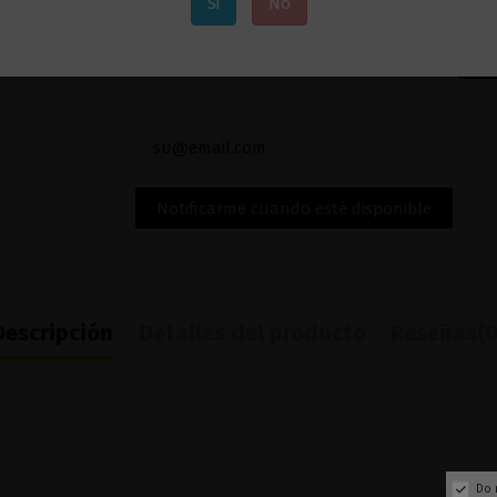
Si
No
Añadir al carrito
Descripción
Detalles del producto
Reseñas
(0
Do 