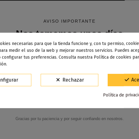
AVISO IMPORTANTE
Nos tomamos unos días
okies necesarias para que la tienda funcione y, con tu permiso, cookie
dos los pedidos realizados desde el
24 de julio hasta el 10
para medir el uso de la web y mejorar nuestros servicios. Puedes acep
 configurar tus preferencias. Consulta nuestra Política de cookies pa
osto
comenzarán a enviarse a partir del
martes 11 de agos
ión.
15% de descuento
nfigurar
Rechazar
Ace
Para agradecerte la espera durante estos días.
Política de privac
VACACIONES15
Código:
Gracias por tu paciencia y por seguir confiando en nosotros.