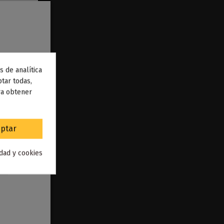
s de analítica
 de
tar todas,
ra obtener
to
.
ptar
idad y cookies