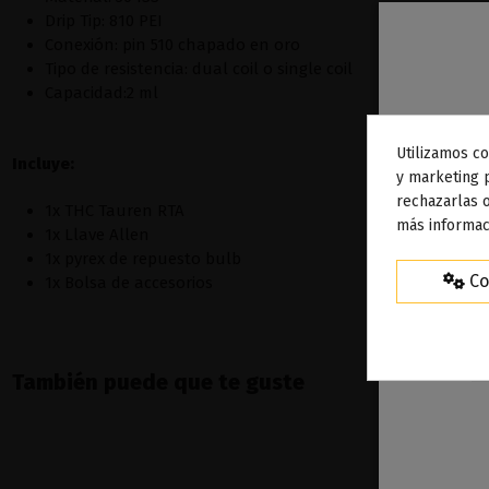
Drip Tip: 810 PEI
Conexión: pin 510 chapado en oro
Tipo de resistencia: dual coil o single coil
Capacidad:2 ml
Utilizamos co
Incluye:
To
y marketing 
rechazarlas o
ag
1x THC Tauren RTA
más informac
1x Llave Allen
1x pyrex de repuesto bulb
Co
1x Bolsa de accesorios
También puede que te guste