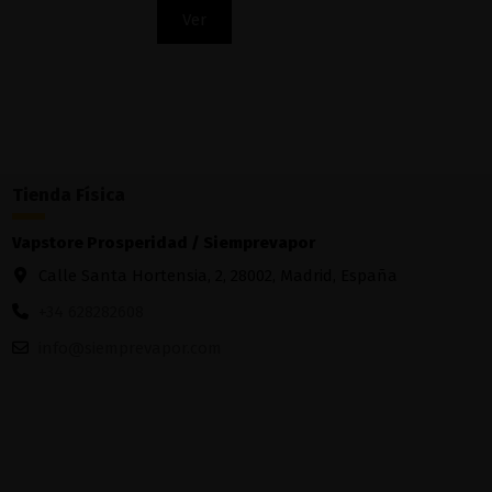
Ver
Tienda Física
Vapstore Prosperidad / Siemprevapor
Calle Santa Hortensia, 2, 28002, Madrid, España
+34 628282608
info@siemprevapor.com