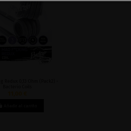
g Redux 0,13 Ohm (Pack2) -
Bacterio Coils
11,00 €
Añadir al carrito