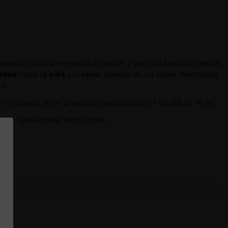
 auténticos que resulta increíble, y para los fanáticos de los
 Vape
toma la
piña
y el
coco
, además de un sabor mentolado
a.
sí lo deseas. Viene preparado para añadirle 1 nicokit de 10 ml.
oopoo
para vapear este líquido.