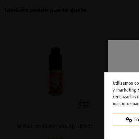
También puede que te guste
Utilizamos co
To
y marketing 
rechazarlas o
ag
más informac
Co
Nicokit de 10 ml - Vap Fip Nicokit
Cherry Blac