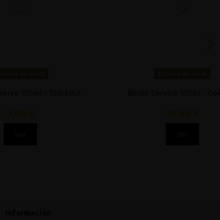
Fuera de stock
 Blackout
Bottle Service 100ml - Coil Spill
19,90 €
Ver
Información