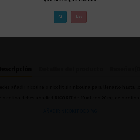
Si
No
Descripción
Detalles del producto
Reseñas
(0
edes añadir nicotina o nicokit sin nicotina para llenarlo hasta l
de nicotina debes añadir
1 NICOKIT
de 10 ml con 20 mg de nicotina
AÑADIR NICOKIT DE 3 MG