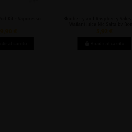
aporesso
Blueberry and Raspberry Sales 10ml -
Wailani Juice Nic Salts by Bombo
5,92 €
to
Añadir al carrito