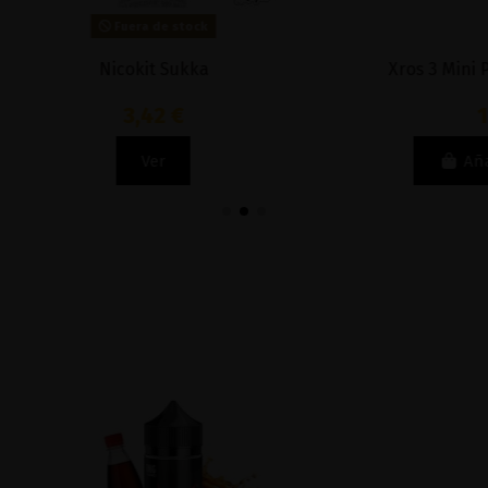
Fuera de stock
Nicokit Sukka
Xros 3 Mini Pod Kit - V
3,42 €
19,90 €
Ver
Añadir al carri