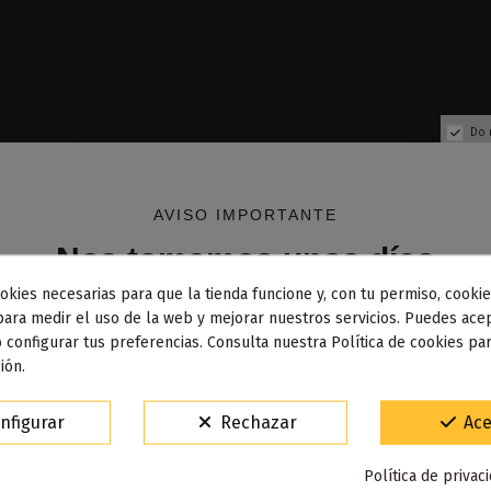
Do 
AVISO IMPORTANTE
Nos tomamos unos días
okies necesarias para que la tienda funcione y, con tu permiso, cookie
dos los pedidos realizados desde el
24 de julio hasta el 10
para medir el uso de la web y mejorar nuestros servicios. Puedes acep
 configurar tus preferencias. Consulta nuestra Política de cookies pa
osto
comenzarán a enviarse a partir del
martes 11 de agos
ión.
Fuera de stock
Fuera de stock
15% de descuento
nfigurar
Rechazar
Ace
k Series Tribeca 50ml - Halo
Green Tea Black Series Tri
Para agradecerte la espera durante estos días.
Halo
Política de privac
VACACIONES15
Código: