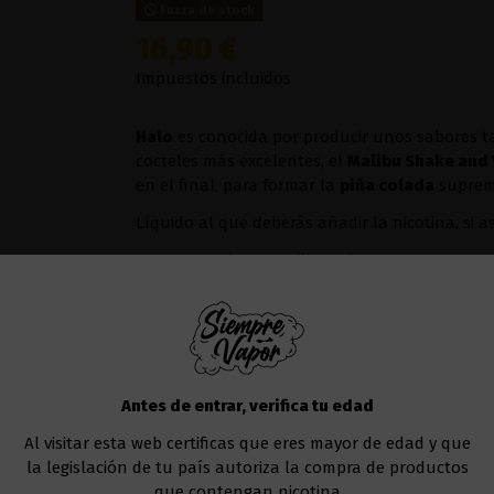
Fuera de stock
16,90 €
Impuestos incluidos
Halo
es conocida por producir unos sabores tan
cocteles más excelentes, el
Malibu Shake and
en el final, para formar la
piña colada
suprem
Líquido al que deberás añadir la nicotina, si a
Te recomendamos utilizar el
Drag 4 177W - V
Añadir al carrito
Antes de entrar, verifica tu edad
Al visitar esta web certificas que eres mayor de edad y que
la legislación de tu país autoriza la compra de productos
que contengan nicotina