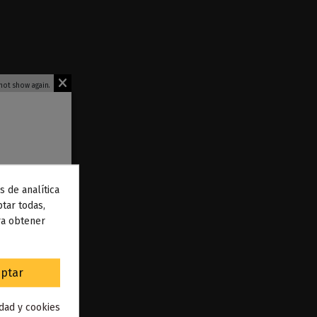
not show again.
s de analítica
 de
tar todas,
ra obtener
to
.
ptar
beca 50ml -
idad y cookies