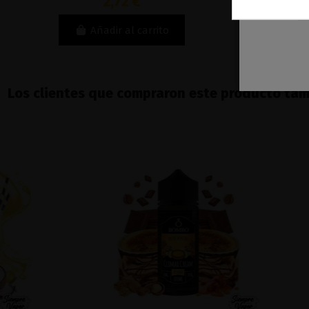
2,72 €
Añadir al carrito
Los clientes que compraron este producto ta