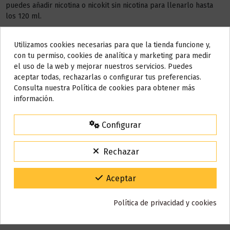
puedes añadir nicotina o nicokit sin nicotina para llenarlo hasta
los 120 ml.
Este líquido no contiene nicotina, si deseas a conseguir 3 mg de
nicotina debes añadir
2 NICOKIT
de 10 ml con 20 mg de
Utilizamos cookies necesarias para que la tienda funcione y,
Do not show again.
nicotina/ml.
con tu permiso, cookies de analítica y marketing para medir
el uso de la web y mejorar nuestros servicios. Puedes
AVISO IMPORTANTE
AÑADIR NICOKIT DE 3 MG
aceptar todas, rechazarlas o configurar tus preferencias.
Nos tomamos unos días
Consulta nuestra Política de cookies para obtener más
información.
Todos los pedidos realizados desde el
24 de julio hasta el 10 de
agosto
comenzarán a enviarse a partir del
martes 11 de agosto
.
Configurar
Detalles del producto
15% de descuento
Para agradecerte la espera durante estos días.
Rechazar
VACACIONES15
Código:
Reseñas (0)
Gracias por tu paciencia y por seguir confiando en nosotros.
Aceptar
Política de privacidad y cookies
También puede que te guste