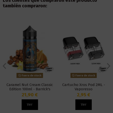
Los clientes que compraron este producto
también compraron:
Fuera de stock
Fuera de stock
Caramel Nut Cream Classic
Cartucho Xros Pod 2ML -
Edition 100ml - Barrick's
Vaporesso
Brew
21,90 €
2,95 €
Ver
Ver