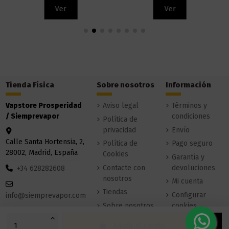
Ver
Ver
Tienda Física
Sobre nosotros
Información
Vapstore Prosperidad
Aviso legal
Términos y
/ Siemprevapor
condiciones
Política de
privacidad
Envío
Calle Santa Hortensia, 2,
Política de
Pago seguro
28002, Madrid, España
Cookies
Garantía y
Contacte con
devoluciones
+34 628282608
nosotros
Mi cuenta
Tiendas
Configurar
info@siemprevapor.com
Sobre nosotros
cookies
Añadir al carrito